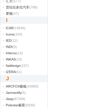
汇天
(577)
货拉拉多拉汽车
(788)
霍顿
(47)
I
iCAR
(19646)
Icona
(150)
IED
(12)
INDI
(9)
Inferno
(14)
INKAS
(19)
Italdesign
(157)
IZERA
(61)
J
ARCFOX极狐
(43880)
Jannarelly
(5)
Jeep
(87269)
Polestar极星
(6936)