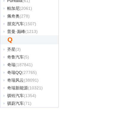
Puritalia
(61)
帕加尼
(2061)
佩奇奥
(278)
朋克汽车
(1507)
普曼·巅峰
(1213)
Q
齐星
(3)
奇鲁汽车
(5)
奇瑞
(187841)
奇瑞QQ
(27765)
奇瑞风云
(38091)
奇瑞新能源
(10321)
骐铃汽车
(1354)
骐蔚汽车
(71)
启辰
(42402)
启境
(1701)
起亚
(132452)