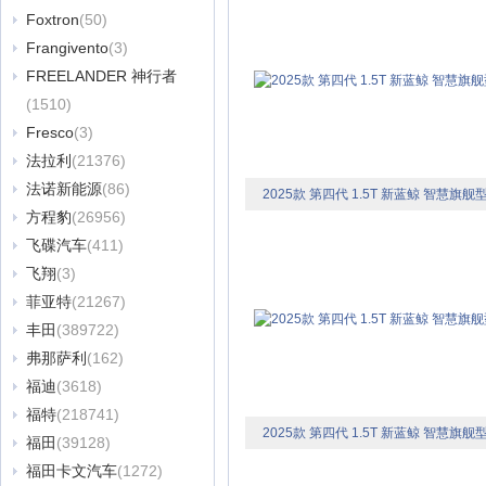
Foxtron
(50)
Frangivento
(3)
FREELANDER 神行者
(1510)
Fresco
(3)
法拉利
(21376)
法诺新能源
(86)
2025款 第四代 1.5T 新蓝鲸 智慧旗舰
方程豹
(26956)
飞碟汽车
(411)
飞翔
(3)
菲亚特
(21267)
丰田
(389722)
弗那萨利
(162)
福迪
(3618)
福特
(218741)
2025款 第四代 1.5T 新蓝鲸 智慧旗舰
福田
(39128)
福田卡文汽车
(1272)