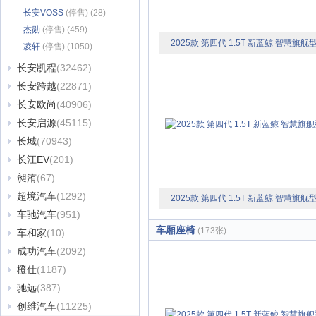
长安VOSS
(停售) (28)
杰勋
(停售) (459)
2025款 第四代 1.5T 新蓝鲸 智慧旗舰
凌轩
(停售) (1050)
长安凯程
(32462)
长安跨越
(22871)
长安欧尚
(40906)
长安启源
(45115)
长城
(70943)
长江EV
(201)
昶洧
(67)
超境汽车
(1292)
2025款 第四代 1.5T 新蓝鲸 智慧旗舰
车驰汽车
(951)
车厢座椅
(173张)
车和家
(10)
成功汽车
(2092)
橙仕
(1187)
驰远
(387)
创维汽车
(11225)