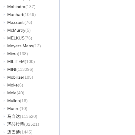
Mahindra
(137)
Manhart
(1049)
Mazzanti
(76)
McMurtry
(5)
MELKUS
(76)
Meyers Manx
(12)
Micro
(138)
MILITEM
(100)
MINI
(113096)
Mobilize
(185)
Moke
(6)
Mole
(40)
Mullen
(16)
Munro
(10)
马自达
(113520)
玛莎拉蒂
(32521)
迈巴赫
(1445)