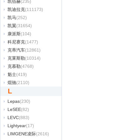
凯佰赫
(235)
凯迪拉克
(111173)
凯马
(252)
凯翼
(31654)
康派斯
(104)
科尼赛克
(1477)
克蒂汽车
(12861)
克莱斯勒
(10314)
克慕勒
(4768)
魁士
(419)
焜驰
(2110)
L
Lepas
(230)
LeSEE
(82)
LEVC
(883)
Lightyear
(17)
LIMGENE凌际
(2616)