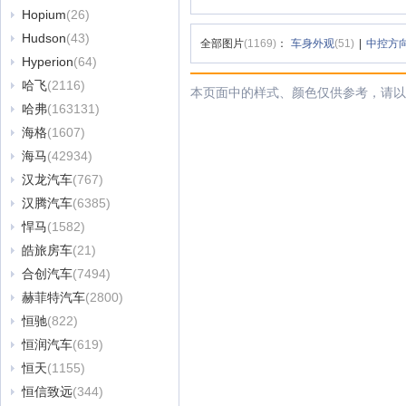
Hopium
(26)
Hudson
(43)
全部图片
(1169)
：
车身外观
(51)
|
中控方
Hyperion
(64)
哈飞
(2116)
本页面中的样式、颜色仅供参考，请以
哈弗
(163131)
海格
(1607)
海马
(42934)
汉龙汽车
(767)
汉腾汽车
(6385)
悍马
(1582)
皓旅房车
(21)
合创汽车
(7494)
赫菲特汽车
(2800)
恒驰
(822)
恒润汽车
(619)
恒天
(1155)
恒信致远
(344)