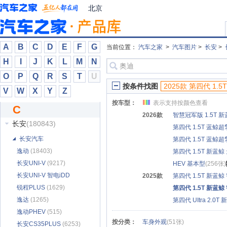
Canoo
(23)
北京
Caterham
(268)
CEER
(5)
Conquest
(261)
A
B
C
D
E
F
G
当前位置：
汽车之家
>
汽车图片
>
长安
>
Continental
(6)
H
I
J
K
L
M
N
Corbellati
(5)
O
P
Q
R
S
T
U
Cupra
(1825)
按条件找图
2025款 第四代 1.
V
W
X
Y
Z
Czinger
(79)
按车型：
表示支持按颜色查看
C
曹操汽车
(1006)
2026款
智慧冠军版 1.5T 
长安
(180843)
第四代 1.5T 蓝鲸
长安汽车
第四代 1.5T 蓝鲸
逸动
(18403)
第四代 1.5T 新蓝
长安UNI-V
(9217)
HEV 基本型
(256张)
长安UNI-V 智电iDD
2025款
第四代 1.5T 新蓝
(2657)
锐程PLUS
(1629)
第四代 1.5T 新蓝
逸达
(1265)
第四代 UItra 2.0
逸动PHEV
(515)
按分类：
车身外观
(51张)
长安CS35PLUS
(6253)