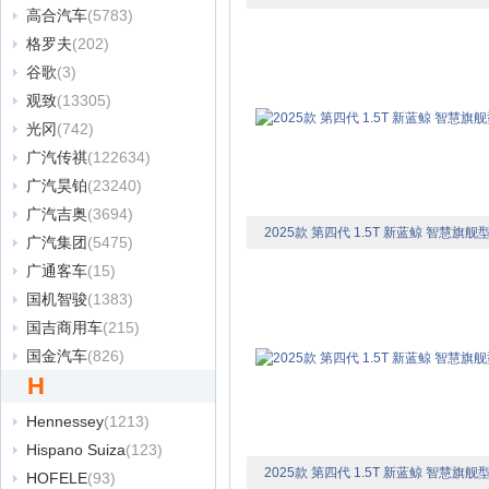
高合汽车
(5783)
格罗夫
(202)
谷歌
(3)
观致
(13305)
光冈
(742)
广汽传祺
(122634)
广汽昊铂
(23240)
广汽吉奥
(3694)
2025款 第四代 1.5T 新蓝鲸 智慧旗舰
广汽集团
(5475)
广通客车
(15)
国机智骏
(1383)
国吉商用车
(215)
国金汽车
(826)
H
Hennessey
(1213)
Hispano Suiza
(123)
2025款 第四代 1.5T 新蓝鲸 智慧旗舰
HOFELE
(93)