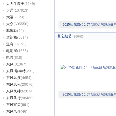
大力牛魔王
(1149)
大通
(107913)
大运
(7124)
大众
(605556)
2025款 第四代 1.5T 新蓝鲸 智慧旗舰
戴姆勒
(94)
其它细节
(366张)
道朗格
(8614)
道奇
(14151)
电动屋
(1638)
电咖
(616)
东风
(31367)
东风·瑞泰特
(231)
东风风度
(4654)
东风风光
(29076)
东风风神
(62874)
2025款 第四代 1.5T 新蓝鲸 智慧旗舰
东风风行
(98486)
东风富康
(991)
东风氢舟
(46)