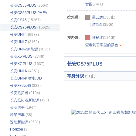
官图
(74张)
长安CS55PLUS
(8564)
长安CS55PLUS PHEV
按外观：
星云辉
(135张)
(739)
长安CS75
(15267)
炫晶白
(35张)
长安CS75PLUS
(16625)
长安UNI-T
(6977)
按内饰：
神秘红
(114张)
长安UNI-Z
(2162)
查看其它车型的颜色
长安UNI-Z新能源
(3026)
长安X5 PLUS
(3749)
长安CS75PLUS
长安X7 PLUS
(1637)
长安UNI-K
(4951)
车身外观
(51张)
长安UNI-K 智电iDD
(1939)
长安F70蓝鲸
(328)
长安览拓者
(2194)
长安览拓者新能源
(195)
长安猎手
(1947)
峰景房车
(38)
逸动新能源
(2681)
Horizon
(3)