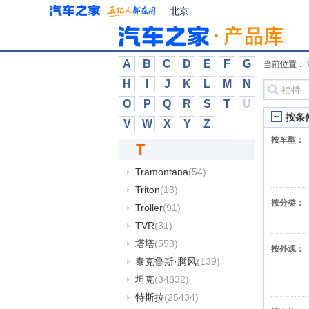
速达
(122)
北京
T
3D Design
(152)
A
B
C
D
E
F
G
TECHART
(335)
当前位置：
Theon Design
(40)
H
I
J
K
L
M
N
TOGG
(464)
O
P
Q
R
S
T
U
按条
TopCar
(451)
V
W
X
Y
Z
TOROIDION
(6)
按车型：
T
Touring Superleggera
(176)
Tramontana
(54)
Triton
(13)
按分类：
Troller
(91)
TVR
(31)
塔塔
(553)
按外观：
泰克鲁斯·腾风
(139)
坦克
(34832)
特斯拉
(25434)