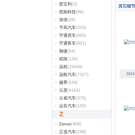
悠宝利
(3)
其它细
悠跑科技
(86)
游侠
(28)
予风汽车
(315)
宇通房车
(850)
宇通客车
(801)
御捷
(54)
裕路
(126)
远程
(15440)
20
远航汽车
(7327)
越界
(134)
云度
(4162)
云雀汽车
(375)
运良汽车
(109)
Z
Zenvo
(408)
正道汽车
(298)