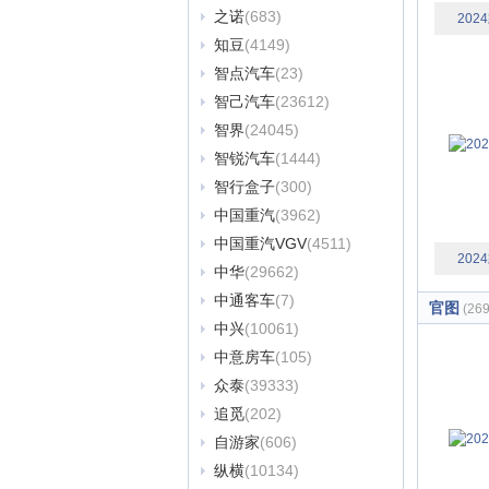
之诺
(683)
20
知豆
(4149)
智点汽车
(23)
智己汽车
(23612)
智界
(24045)
智锐汽车
(1444)
智行盒子
(300)
中国重汽
(3962)
中国重汽VGV
(4511)
20
中华
(29662)
中通客车
(7)
官图
(26
中兴
(10061)
中意房车
(105)
众泰
(39333)
追觅
(202)
自游家
(606)
纵横
(10134)