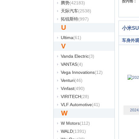
按内饰：
腾势
(42183)
天际汽车
(2538)
拓锐斯特
(997)
U
小米SU
Ultima
(61)
车身外
V
Vanda Electric
(3)
VANTAS
(4)
Vega Innovations
(12)
Venturi
(46)
Vinfast
(490)
VIRITECH
(28)
VLF Automotive
(41)
20
W
W Motors
(112)
WALD
(1391)