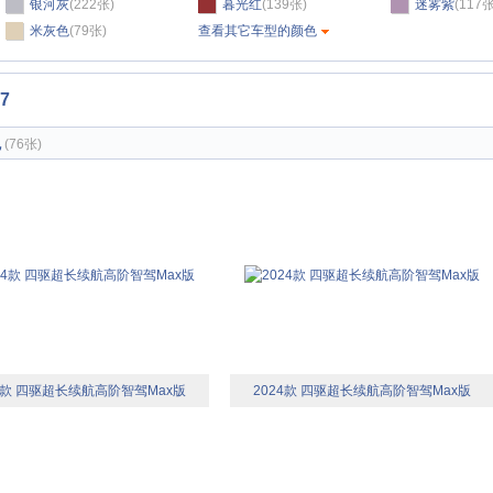
银河灰
(222张)
暮光红
(139张)
迷雾紫
(117张
米灰色
(79张)
查看其它车型的颜色
7
观
(76张)
24款 四驱超长续航高阶智驾Max版
2024款 四驱超长续航高阶智驾Max版