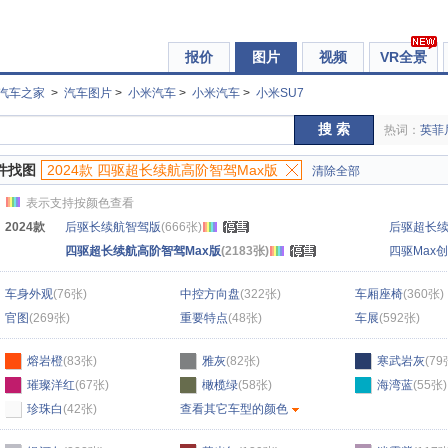
报价
图片
视频
VR全景
汽车之家
>
汽车图片
>
小米汽车
>
小米汽车
>
小米SU7
搜 索
热词：
英菲
件找图
2024款 四驱超长续航高阶智驾Max版
清除全部
表示支持按颜色查看
2024款
后驱长续航智驾版
(666张)
后驱超长续
四驱超长续航高阶智驾Max版
(2183张)
四驱Max
车身外观
(76张)
中控方向盘
(322张)
车厢座椅
(360张)
官图
(269张)
重要特点
(48张)
车展
(592张)
熔岩橙
(83张)
雅灰
(82张)
寒武岩灰
(79
璀璨洋红
(67张)
橄榄绿
(58张)
海湾蓝
(55张)
珍珠白
(42张)
查看其它车型的颜色