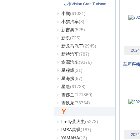
小米Vision Gran Turismo
(77)
小鹏
(61021)
小猬汽车
(8)
新吉奥
(525)
新凯
(725)
新龙马汽车
(2945)
20
新特汽车
(787)
鑫源汽车
(9376)
车厢座
星程耀
(21)
星海狮
(57)
星途
(61738)
雪佛兰
(121860)
雪铁龙
(73764)
Y
firefly萤火虫
(5273)
IMSA英飒
(187)
20
YAMAHA
(13)