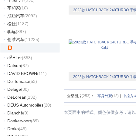
车驰汽车
(951)
车和家
(10)
2023款 HATCHBACK 240TURBO 手
成功汽车
(2092)
极劲版
橙仕
(1187)
驰远
(387)
创维汽车
(11225)
D
dÄHLer
(553)
Datsun
(67)
DAVID BROWN
(111)
2023款 HATCHBACK 240TURBO 手
De Tomaso
(53)
极劲版
Delage
(30)
全部图片
(253)
：
车身外观
(13)
|
中控方
DeLorean
(132)
DEUS Automobiles
(20)
本页面中的样式、颜色仅供参考，请以
Dianchè
(9)
Donkervoort
(89)
Drako
(45)