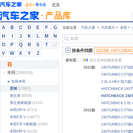
北汽昌河
(7708)
北京
北汽道达
(33)
北汽幻速
(9548)
北汽瑞翔
(2853)
A
B
C
D
E
F
G
当前位置：
汽车之家
>
汽车图片
>
本田
>
北汽泰普
(345)
H
I
J
K
L
M
N
北汽威旺
(6041)
O
P
Q
R
S
T
U
北汽新能源
(6791)
按条件找图
2023款 HATCHBA
V
W
X
Y
Z
奔驰
(682180)
按车型：
表示支持按颜色查看
B
奔腾
(70861)
2023款
240TURBO CVT
本田
(230010)
240TURBO CVT
东风本田
2.0L e:HEV 锐力版
思域
(17687)
HATCHBACK 240
英仕派
(6836)
HATCHBACK 24
英仕派新能源
(1103)
HATCHBACK 2.0L
本田XR-V
(9713)
2022款
180TURBO CVT
本田CR-V
(24677)
240TURBO CVT
本田CR-V新能源
(1660)
240TURBO CVT
本田HR-V
(3126)
240TURBO CVT