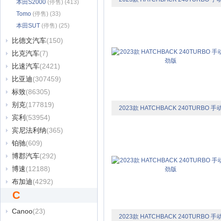
(30)
本田S2000
(停售) (413)
Tomo
(停售) (33)
极劲版
本田SUT
(停售) (25)
比德文汽车
(150)
比克汽车
(7)
比速汽车
(2421)
比亚迪
(307459)
标致
(86305)
别克
(177819)
2023款 HATCHBACK 240TURBO 手
宾利
(53954)
极劲版
宾尼法利纳
(365)
铂驰
(609)
博郡汽车
(292)
博速
(12188)
布加迪
(4292)
C
Canoo
(23)
2023款 HATCHBACK 240TURBO 手