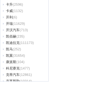
卡升
(2596)
卡威
(1132)
开利
(6)
开瑞
(11629)
开沃汽车
(713)
凯佰赫
(235)
凯迪拉克
(111173)
凯马
(252)
凯翼
(31654)
康派斯
(104)
科尼赛克
(1477)
克蒂汽车
(12861)
克莱斯勒
(10314)
克慕勒
(4768)
魁士
(419)
焜驰
(2110)
L