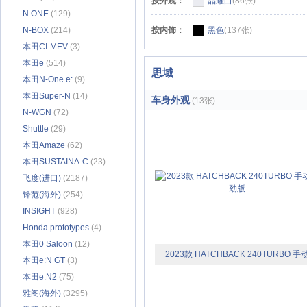
按外观：
晶耀白
(86张)
N ONE
(129)
N-BOX
(214)
按内饰：
黑色
(137张)
本田CI-MEV
(3)
本田e
(514)
思域
本田N-One e:
(9)
本田Super-N
(14)
车身外观
(13张)
N-WGN
(72)
Shuttle
(29)
本田Amaze
(62)
本田SUSTAINA-C
(23)
飞度(进口)
(2187)
锋范(海外)
(254)
INSIGHT
(928)
Honda prototypes
(4)
本田0 Saloon
(12)
2023款 HATCHBACK 240TURBO 手
本田e:N GT
(3)
极劲版
本田e:N2
(75)
雅阁(海外)
(3295)