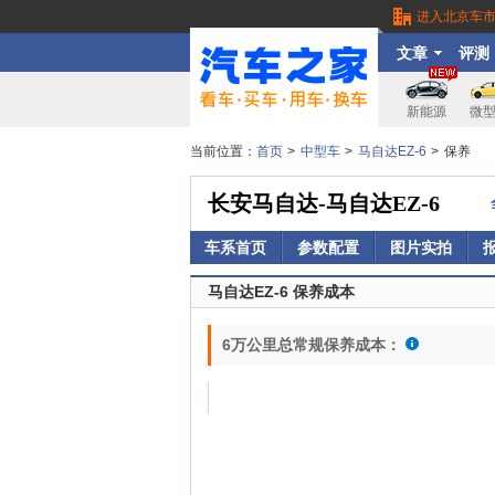
进入北京车
文章
评测
新能源
微
当前位置：
首页
>
中型车
>
马自达EZ-6
>
保养
长安马自达-马自达EZ-6
车系首页
参数配置
图片实拍
马自达EZ-6 保养成本
6万公里总常规保养成本：