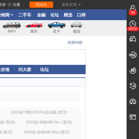
登录
或
注册
找论坛
更多应用
99
经销商
二手车
金融
论坛
精选
口碑
待同步
MPV
跑车
皮卡
微面
内容纠错
主价格
问大家
论坛
)
2026款 增程200 Pro运动版 (暂无)
动版 (暂无)
2026款 纯电480 Air+ (暂无)
版 (暂无)
2026款 纯电600 Max (暂无)