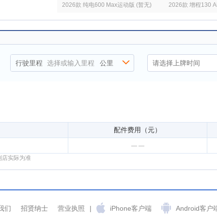
2026款 纯电600 Max运动版 (暂无)
2026款 增程130 Ai
行驶里程
选择或输入里程
公里
配件费用（元）
— —
到店实际为准
我们
招贤纳士
营业执照
|
iPhone客户端
Android客户