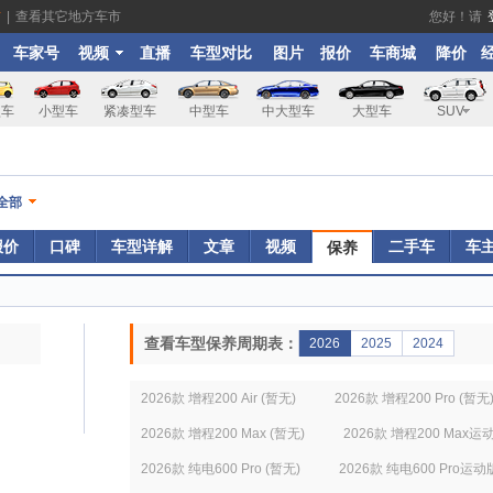
市
|
查看其它地方车市
您好！请
车家号
视频
直播
车型对比
图片
报价
车商城
降价
型车
小型车
紧凑型车
中型车
中大型车
大型车
SUV
全部
报价
口碑
车型详解
文章
视频
二手车
车
保养
查看车型保养周期表：
2026
2025
2024
2026款 增程200 Air (暂无)
2026款 增程200 Pro (暂无
2026款 增程200 Max (暂无)
2026款 增程200 Max运
2026款 纯电600 Pro (暂无)
2026款 纯电600 Pro运动