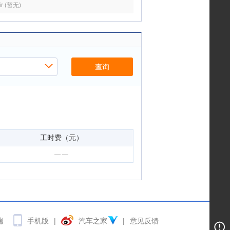
r (暂无)
查询
工时费（元）
— —
端
手机版
|
汽车之家
|
意见反馈