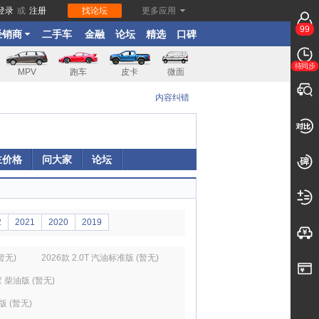
登录
或
注册
找论坛
更多应用
99
经销商
二手车
金融
论坛
精选
口碑
待同步
MPV
跑车
皮卡
微面
内容纠错
主价格
问大家
论坛
2
2021
2020
2019
(暂无)
2026款 2.0T 汽油标准版 (暂无)
家 柴油版 (暂无)
版 (暂无)