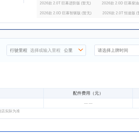
2026款 2.0T 巨幕进阶版 (暂无)
2026款 2.0D 巨幕柴油
2026款 2.0D 巨幕智驱版 (暂无)
2026款 2.0T 恒途版 
2026款 2.0D 柴油中国越野60年纪念版 (暂无)
2026款
行驶里程
选择或输入里程
公里
配件费用（元）
— —
到店实际为准