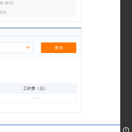
版 (暂无)
(暂无)
 2.0T 汽油中国摇滚40年纪念版 (暂无)
查询
工时费（元）
— —