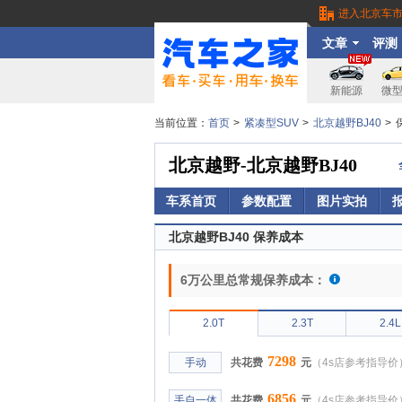
进入北京车
文章
评测
新能源
微
当前位置：
首页
>
紧凑型SUV
>
北京越野BJ40
>
北京越野-北京越野BJ40
车系首页
参数配置
图片实拍
北京越野BJ40 保养成本
6万公里总常规保养成本：
2.0T
2.3T
2.4L
7298
手动
共花费
元
（4s店参考指导价
6856
手自一体
共花费
元
（4s店参考指导价