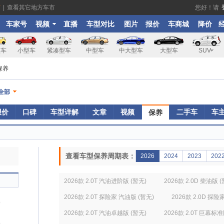
市
|
查看其它地方车市
您好！请
车家号
视频
直播
车型对比
图片
报价
车商城
降价
型车
小型车
紧凑型车
中型车
中大型车
大型车
SUV
保养
全部
报价
口碑
车型详解
文章
视频
二手车
车
保养
查看车型保养周期表：
2026
2024
2023
202
2026款 2.0T 汽油进阶版 (暂无)
2026款 2.0D 柴油版 
2026款 2.0T 探险家 汽油版 (暂无)
2026款 2.0D 探险
）
2026款 2.0T 汽油卓越版 (暂无)
2026款 2.0T 巨幕标准
）