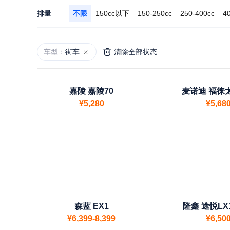
排量
不限
150cc以下
150-250cc
250-400cc
4
车型：
街车
清除全部状态
嘉陵 嘉陵70
麦诺迪 福徕太
¥5,280
¥5,68
森蓝 EX1
隆鑫 途悦LX1
¥6,399-8,399
¥6,50