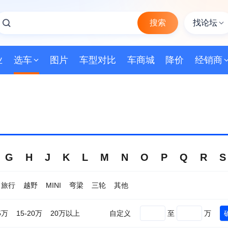
搜索
找论坛
业
选车
图片
车型对比
车商城
降价
经销商
G
H
J
K
L
M
N
O
P
Q
R
S
旅行
越野
MINI
弯梁
三轮
其他
自定义
至
万
5万
15-20万
20万以上