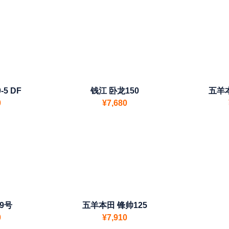
-5 DF
钱江 卧龙150
五羊本
0
¥7,680
9号
五羊本田 锋帅125
0
¥7,910