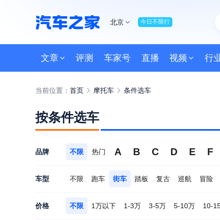
北京
今日不限行
文章
评测
车家号
直播
视频
行
当前位置：
首页
摩托车
条件选车
按条件选车
A
B
C
D
E
F
热门
品牌
不限
车型
不限
跑车
街车
踏板
复古
巡航
冒险
价格
不限
1万以下
1-3万
3-5万
5-10万
10-1