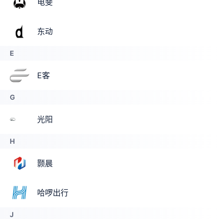
电斐
东动
E
E客
G
光阳
H
颢晨
哈啰出行
J