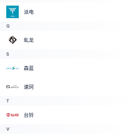
派电
Q
虬龙
S
森蓝
速珂
T
台铃
V