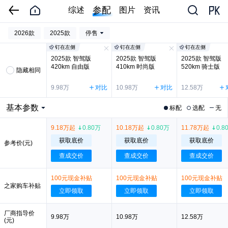
参配
综述
图片
资讯
2026款
2025款
停售
钉在左侧
钉在左侧
钉在左侧
2025款 智驾版
2025款 智驾版
2025款 智驾版
420km 自由版
410km 时尚版
520km 骑士版
隐藏相同
9.98万
对比
10.98万
对比
12.58万
基本参数
标配
选配
无
9.18万起
0.80万
10.18万起
0.80万
11.78万起
0.8
获取底价
获取底价
获取底价
参考价(元)
查成交价
查成交价
查成交价
100元现金补贴
100元现金补贴
100元现金补贴
之家购车补贴
立即领取
立即领取
立即领取
厂商指导价
9.98万
10.98万
12.58万
(元)