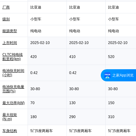
厂商
比亚迪
比亚迪
比亚迪
级别
小型车
小型车
小型车
能源类型
纯电动
纯电动
纯电动
上市时间
2025-02-10
2025-02-10
2025-02-10
CLTC纯电续
420
410
520
航里程(km)
电池快充时间
0.42
0.42
0.42
(小时)
之家App浏览
电池快充电量
30-80
30-80
30-80
范围(%)
最大功率(kW)
70
130
150
最大扭矩
180
290
310
(N·m)
车身结构
5门5座两厢车
5门5座两厢车
5门5座两厢车