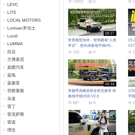
儿”
72502
0
1
LEVC
LITE
LOCAL MOTORS
Lorinser罗伦士
08:27
Lucid
世界模型加持，智驾拥有“人类
15
LUMMA
常识”，抢先体验地平线HSD
V2
V2.0
手
拉达
145
0
1
兰博基尼
岚图汽车
蓝电
蓝旗亚
04:34
劳斯莱斯
帝都早高峰居然全程无接管 体
12
验地平线HSD V2.0
平线
乐道
国
687
0
1
雷丁
雷克萨斯
雷诺
理念
03:32