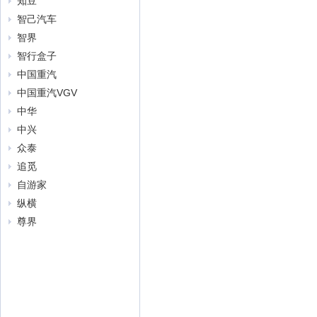
知豆
智己汽车
智界
智行盒子
中国重汽
中国重汽VGV
中华
中兴
众泰
追觅
自游家
纵横
尊界