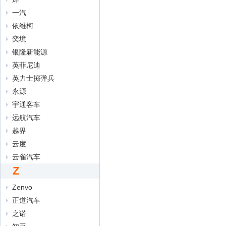
一汽
依维柯
奕境
银隆新能源
英菲尼迪
英力士掷弹兵
永源
宇通客车
远航汽车
越界
云度
云雀汽车
Z
Zenvo
正道汽车
之诺