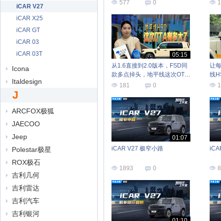
577
0
1
iCAR V27
iCAR X25
iCAR GT
iCAR 03
iCAR 03T
05:15
从1.6直接到2.0版本，FSD同
让每
Icona
款多点掉头，地平线这次OTA
线H
Italdesign
有多大？
181
0
1
J
ARCFOX极狐
JAECOO
Jeep
01:07
iCAR V27 极窄小路
iC
Polestar极星
ROX极石
1893
0
8
吉利几何
吉利雷达
吉利汽车
吉利银河
01:10