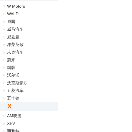
W Motors
WALD
威麟
威马汽车
威兹曼
潍柴英致
未奥汽车
蔚来
魏牌
沃尔沃
沃克斯豪尔
五菱汽车
五十铃
X
AM晓澳
XEV
西雅特