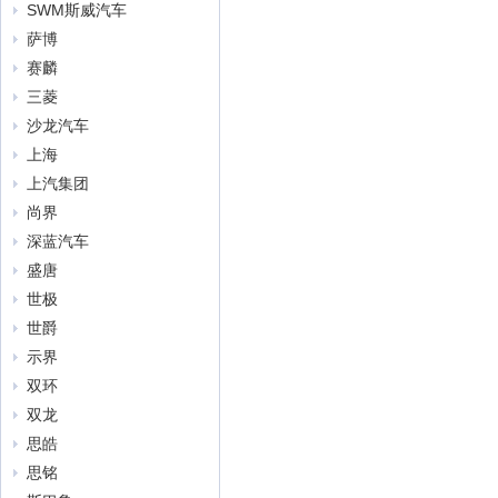
SWM斯威汽车
萨博
赛麟
三菱
沙龙汽车
上海
上汽集团
尚界
深蓝汽车
盛唐
世极
世爵
示界
双环
双龙
思皓
思铭