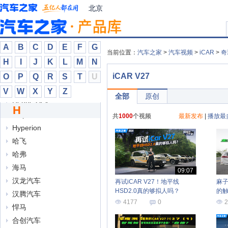
广汽传祺
北京
广汽昊铂
广汽吉奥
广汽集团
A
B
C
D
E
F
G
当前位置：
汽车之家
>
汽车视频
>
iCAR
>
奇
国机智骏
H
I
J
K
L
M
N
国金汽车
iCAR V27
O
P
Q
R
S
T
U
H
V
W
X
Y
Z
全部
原创
Hennessey
H
Hispano Suiza
共
1000
个视频
最新发布
|
播放最
Hyperion
哈飞
哈弗
海马
09:07
汉龙汽车
再试iCAR V27！地平线
麻子
HSD2.0真的够拟人吗？
的
汉腾汽车
4177
0
2
悍马
合创汽车