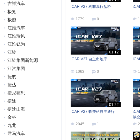
吉祥汽车
iCAR V27 机非混行盘桥
iC
极氪
1779
0
1
极越
江淮汽车
江淮瑞风
江淮钇为
江铃
01:12
iCAR V27 自主出地库
iC
江铃集团新能源
江汽集团
1063
0
1
捷豹
捷达
捷尼赛思
捷途
01:22
捷途山海
iCAR V27 收费站自主通行
iC
金杯
续变
2045
1
2
九龙
君马汽车