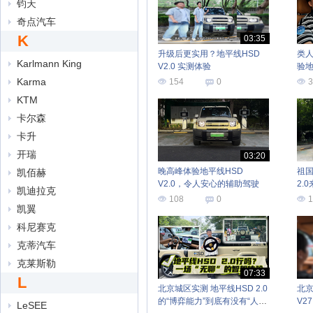
钧天
奇点汽车
K
03:35
升级后更实用？地平线HSD
类
Karlmann King
V2.0 实测体验
验地
Karma
154
0
3
KTM
卡尔森
卡升
开瑞
03:20
晚高峰体验地平线HSD
祖国
凯佰赫
V2.0，令人安心的辅助驾驶
2.
凯迪拉克
108
0
1
凯翼
科尼赛克
克蒂汽车
克莱斯勒
07:33
L
北京城区实测 地平线HSD 2.0
北京
的“博弈能力”到底有没有“人味
V27
LeSEE