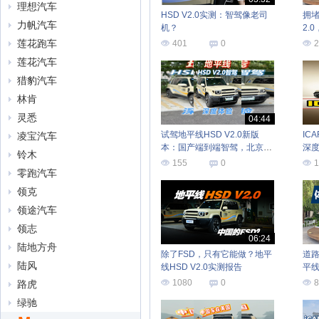
理想汽车
HSD V2.0实测：智驾像老司
拥堵
力帆汽车
机？
2.
了
莲花跑车
401
0
2
莲花汽车
猎豹汽车
林肯
灵悉
04:44
试驾地平线HSD V2.0新版
IC
凌宝汽车
本：国产端到端智驾，北京城
深
铃木
区表现如何？
155
0
1
零跑汽车
领克
领途汽车
领志
06:24
陆地方舟
除了FSD，只有它能做？地平
道
陆风
线HSD V2.0实测报告
平线
能
1080
0
8
路虎
绿驰