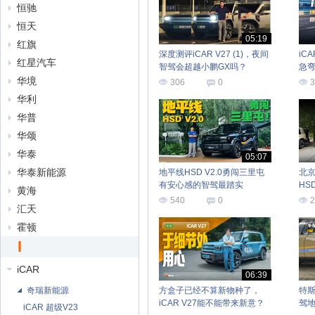
恒驰
恒天
05:19
红旗
深度测评iCAR V27 (1)，夜间
iC
红星汽车
智驾会超越小鹏GX吗？
急
华境
306
0
3
华利
华普
华颂
华泰
05:07
华泰新能源
地平线HSD V2.0勇闯三里屯
北京
有安心感的智驾最踏实
HS
黄海
540
0
2
汇天
霍顿
I
iCAR
06:39
奇瑞新能源
方盒子已经不算新物种了，
特斯
iCAR V27能不能带来新意？
驾地
iCAR 超级V23