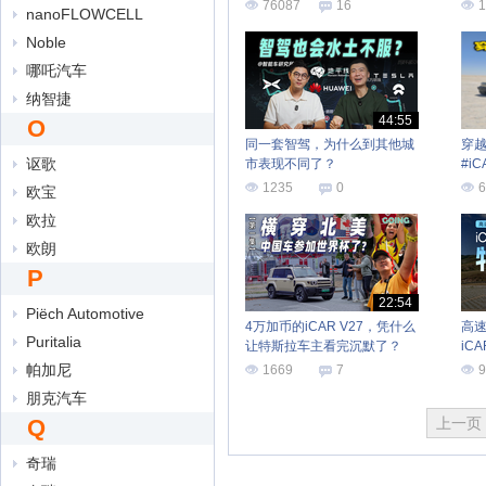
根治了
76087
16
1
nanoFLOWCELL
Noble
哪吒汽车
纳智捷
44:55
O
同一套智驾，为什么到其他城
穿
讴歌
市表现不同了？
#i
1235
0
6
欧宝
欧拉
欧朗
P
22:54
Piëch Automotive
4万加币的iCAR V27，凭什么
高速
Puritalia
让特斯拉车主看完沉默了？
iC
帕加尼
1669
7
9
朋克汽车
Q
上一页
奇瑞