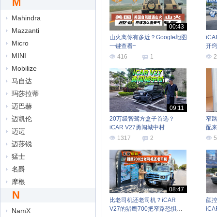
M
Mahindra
00:43
Mazzanti
山火离你有多近？Google地图
iC
Micro
一键查看~
开
MINI
416
1
2
Mobilize
马自达
玛莎拉蒂
迈巴赫
09:11
迈凯伦
20万级智驾方盒子首选？
窄路
iCAR V27勇闯城中村
配
迈迈
1317
2
5
迈莎锐
猛士
名爵
摩根
08:47
N
比老司机还老司机？iCAR
颜控
V27的猎鹰700把窄路恐惧症
iC
NamX