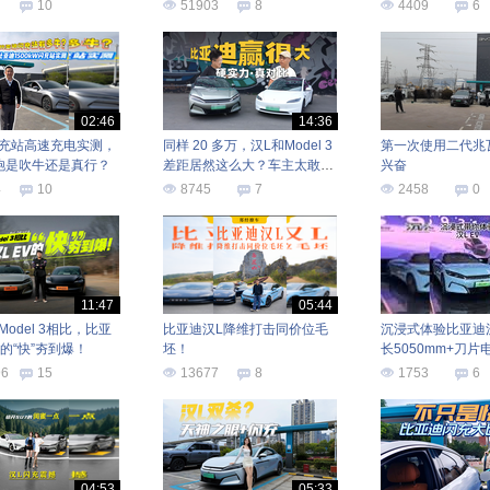
香了
10
51903
8
4409
6
02:46
14:36
充站高速充电实测，
同样 20 多万，汉L和Model 3
第一次使用二代兆
饱是吹牛还是真行？
差距居然这么大？车主太敢说
兴奋
了
4
10
8745
7
2458
0
11:47
05:44
odel 3相比，比亚
比亚迪汉L降维打击同价位毛
沉浸式体验比亚迪汉
V的“快”夯到爆！
坯！
长5050mm+刀片
96
15
13677
8
1753
6
04:53
05:33