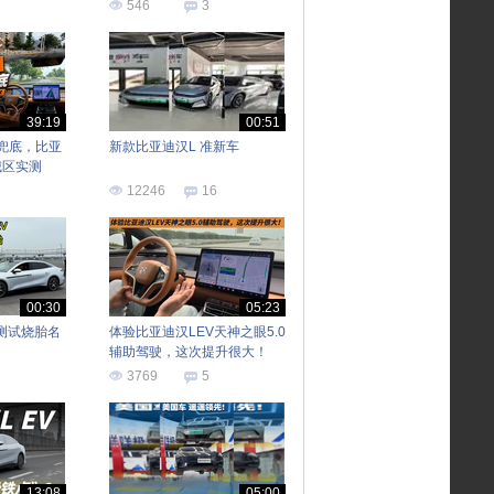
546
3
39:19
00:51
兜底，比亚
新款比亚迪汉L 准新车
城区实测
12246
16
00:30
05:23
测试烧胎名
体验比亚迪汉LEV天神之眼5.0
辅助驾驶，这次提升很大！
3769
5
13:08
05:00