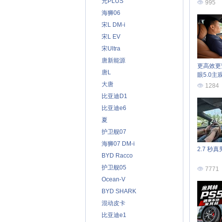
元PLUS
995
海狮06
宋L DM-i
宋L EV
宋Ultra
唐新能源
更高效更
唐L
眼5.0主
大唐
1284
比亚迪D1
比亚迪e6
夏
护卫舰07
海狮07 DM-i
2.7 秒
BYD Racco
护卫舰05
7771
Ocean-V
BYD SHARK
混动皮卡
比亚迪e1