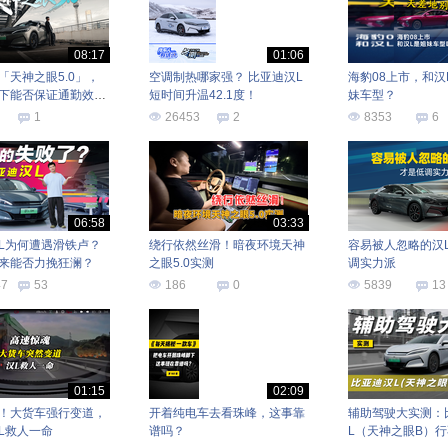
08:17
01:06
「天神之眼5.0」，
空调制热哪家强？ 比亚迪汉L
海豹08上市，和汉
下能否保证通勤效
短时间升温42.1度！
妹车型？
1
26453
2
8353
6
06:58
03:33
L为何遭遇滑铁卢？
绕行依然丝滑！暗夜环境天神
容易被人忽略的汉
来能否力挽狂澜？
之眼5.0实测
调实力派
47
53
186
0
5839
13
01:15
02:09
！大货车强行变道，
开着纯电车去看珠峰，这事靠
辅助驾驶大实测：
L救人一命
谱吗？
L（天神之眼B）