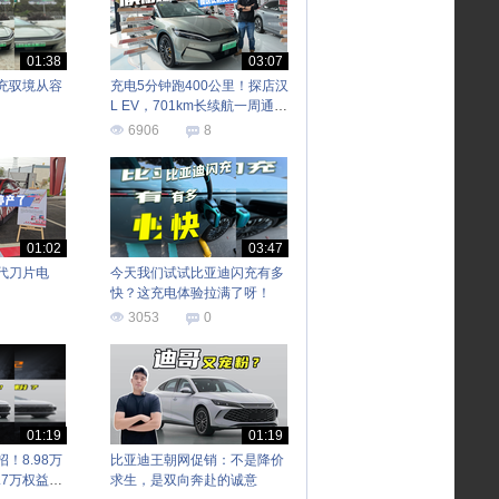
01:38
03:07
充驭境从容
充电5分钟跑400公里！探店汉
L EV，701km长续航一周通勤
不焦虑
6906
8
01:02
03:47
代刀片电
今天我们试试比亚迪闪充有多
快？这充电体验拉满了呀！
3053
0
01:19
01:19
！8.98万
比亚迪王朝网促销：不是降价
.7万权益太
求生，是双向奔赴的诚意