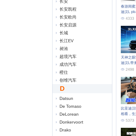
长安
春游闺蜜
长安凯程
迪汉L p
长安欧尚
4333
长安启源
长城
长江EV
昶洧
超境汽车
天神之眼5
迪汉L带
成功汽车
2498
橙仕
创维汽车
D
Datsun
De Tomaso
比亚迪汉
DeLorean
相看，生
5373
Donkervoort
Drako