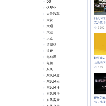
DS
达契亚
大乘汽车
兆瓦闪充
大发
实力依旧
大通
长测报告
5202
大运
大众
道朗格
道奇
电动屋
比亚迪闪
还是画大
电咖
335
东风
东风风度
东风风光
东风风神
东风风行
硬核闪充
东风富康
传，比亚