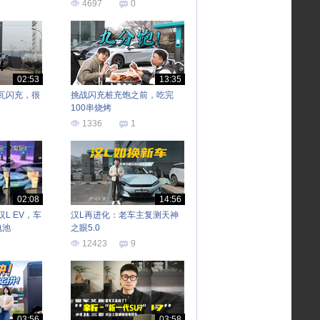
4697
0
02:53
13:35
瓦闪充，很
挑战闪充桩充饱之前，吃完
100串烧烤
1336
1
02:08
14:56
L EV，车
汉L再进化：老车主复测天神
电池
之眼5.0
12423
9
03:56
03:58