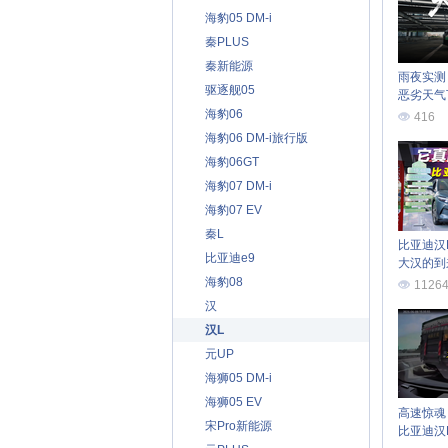
海豹05 DM-i
秦PLUS
秦新能源
雨夜实测
驱逐舰05
恶劣天气
率？
海豹06
416
海豹06 DM-i旅行版
海豹06GT
海豹07 DM-i
海豹07 EV
秦L
比亚迪汉
比亚迪e9
大汉的到
海豹08
1126
汉
汉L
元UP
海狮05 DM-i
海狮05 EV
高速惊魂
宋Pro新能源
比亚迪汉