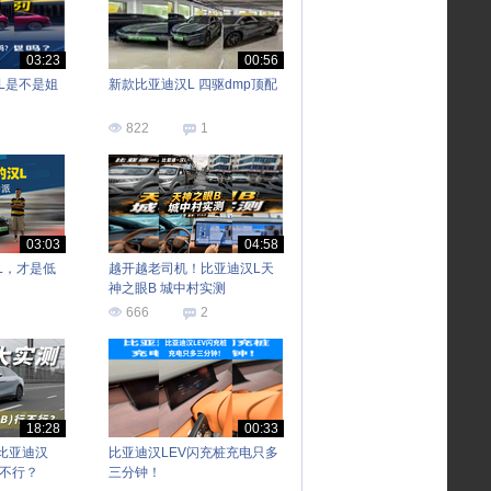
03:23
00:56
L是不是姐
新款比亚迪汉L 四驱dmp顶配
822
1
03:03
04:58
L，才是低
越开越老司机！比亚迪汉L天
神之眼B 城中村实测
666
2
18:28
00:33
比亚迪汉
比亚迪汉LEV闪充桩充电只多
行不行？
三分钟！