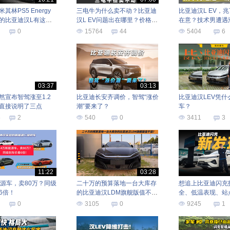
其林PS5 Energy
三电牛为什么卖不动？比亚迪
比亚迪汉L EV，
的比亚迪汉L有这些
汉L EV问题出在哪里？价格
在意？技术男遭遇
贵？
0
15764
44
5404
6
03:37
03:13
然宣布智驾涨至1.2
比亚迪长安齐调价，智驾“涨价
比亚迪汉LEV凭什
直接说明了三点
潮”要来了？
车？
5
2
540
0
3411
3
11:22
03:28
能源车，卖80万？同级
二十万的预算落地一台大库存
想追上比亚迪闪充
6倍！
的比亚迪汉LDM旗舰版值不
全、低温表现、站
值？
益都是门槛
0
3105
0
9245
1