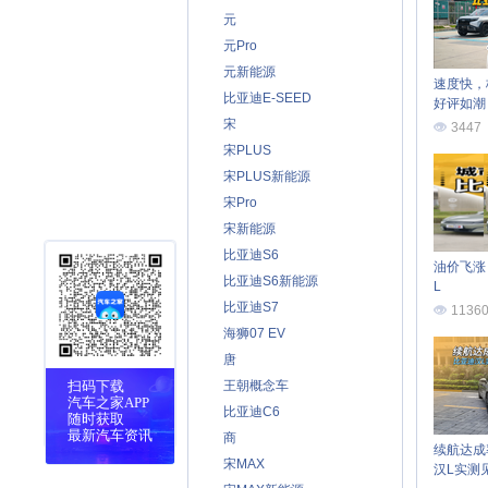
元
元Pro
元新能源
速度快，
比亚迪E-SEED
好评如潮
宋
3447
宋PLUS
宋PLUS新能源
宋Pro
宋新能源
比亚迪S6
油价飞涨
比亚迪S6新能源
L
比亚迪S7
1136
海狮07 EV
唐
扫码下载
王朝概念车
汽车之家APP
比亚迪C6
随时获取
最新汽车资讯
商
续航达成
宋MAX
汉L实测