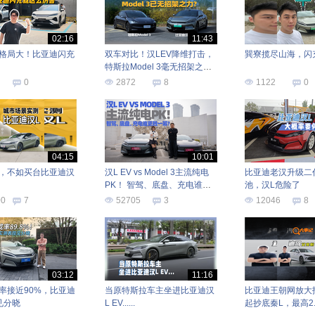
02:16
11:43
格局大！比亚迪闪充
双车对比！汉LEV降维打击，
巽寮揽尽山海，闪
特斯拉Model 3毫无招架之
力！
0
2872
8
1122
0
04:15
10:01
，不如买台比亚迪汉
汉L EV vs Model 3主流纯电
比亚迪老汉升级二
PK！ 智驾、底盘、充电谁更
池，汉L危险了
胜一筹？
00
7
52705
3
12046
8
03:12
11:16
率接近90%，比亚迪
当原特斯拉车主坐进比亚迪汉
比亚迪王朝网放大招
见分晓
L EV......
起抄底秦L，最高2