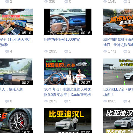
2
336
0
1545
1
05:10
00:16
安全！比亚迪天神之
闪充功率轻松1000KW
城区辅助驾驶全面
观体验
迪汉L 天神之眼B
4
2035
1
1771
2
00:21
29:37
真男人，快乐无价
30个考点！测测比亚迪天神之
比亚汉LEV金卡纳
眼5.0真实水平｜Xauto智驾榜
场面！
0
2073
5
8965
4
16:21
07:00