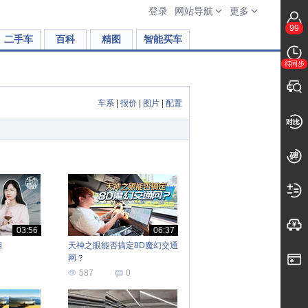
登录
网站导航
更多
99
二手车
百科
精图
智能买车
待同步
车系
|
报价
|
图片
|
配置
03:56
06:37
相
天神之眼能否搞定8D魔幻交通
网？
587
0