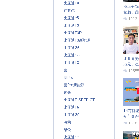
比亚迪F0
换上全新米
福莱尔
轮胎，我
变化
比亚迪e5
1913
比亚迪F3
比亚迪F3R
比亚迪F3新能源
比亚迪G3
比亚迪G5
比亚迪突
比亚迪L3
万元，这
秦
1955
秦Pro
秦Pro新能源
速锐
比亚迪E-SEED GT
比亚迪F6
14万新
比亚迪G6
别车价差
海豹
1618
思锐
比亚迪S2