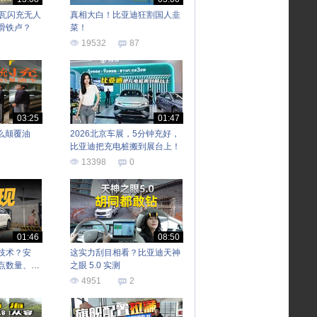
兆瓦闪充无人
真相大白！比亚迪狂割国人韭
滑铁卢？
菜！
19532
87
03:25
01:47
么颠覆油
2026北京车展，5分钟充好，
比亚迪把充电桩搬到展台上！
13398
0
01:46
08:50
技术？安
这实力刮目相看？比亚迪天神
点数量、权
之眼 5.0 实测
4951
2