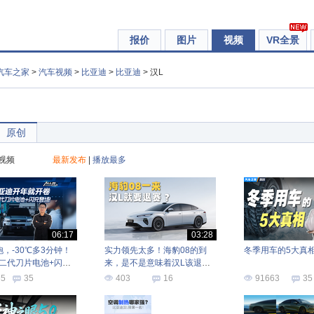
报价
图片
视频
VR全景
汽车之家
>
汽车视频
>
比亚迪
>
比亚迪
> 汉L
原创
视频
最新发布
|
播放最多
06:17
03:28
饱，-30℃多3分钟！
实力领先太多！海豹08的到
冬季用车的5大真
二代刀片电池+闪充
来，是不是意味着汉L该退赛
！
了？
65
35
403
16
91663
35