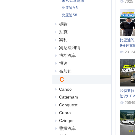
宋MAX新能源
7025
比亚迪M6
比亚迪S8
标致
别克
宾利
比亚迪闪
9分钟充
宾尼法利纳
2312
博郡汽车
博速
布加迪
C
Canoo
和特斯拉M
迪汉L E
Caterham
2054
Conquest
Cupra
Czinger
曹操汽车