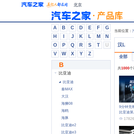
北汽幻速
北京
北汽瑞翔
北汽威旺
北汽新能源
A
B
C
D
E
F
G
当前位置：
奔驰
H
I
J
K
L
M
N
奔腾
汉L
O
P
Q
R
S
T
U
本田
V
W
X
Y
Z
全部
比德文汽车
B
比速汽车
共
1000
个
比亚迪
比亚迪
秦MAX
大汉
海狮08
9分钟充
海鸥
比亚迪第
王炸登场
海豚
1782
比亚迪e2
比亚迪e3