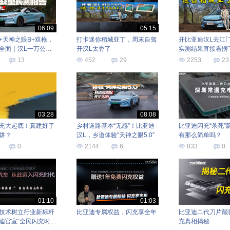
06:09
05:15
+天神之眼B+双枪，
打卡迷你稻城亚丁，周末自驾
开比亚迪汉L去江门
全面｜汉L一万公里
开汉L太香了
实测结果直接看愣
13
452
29
2253
23
03:28
08:08
充大起底！真建好了
乡村道路基本“无感”！比亚迪
比亚迪闪充“杀死”
饼？
汉L，乡道体验“天神之眼5.0”
有那么简单吗？
0
2144
6
833
0
01:10
01:03
技术树立行业新标杆
比亚迪专属权益，闪充享全年
比亚迪二代刀片颠
迪官宣“全民闪充时
充真相揭秘