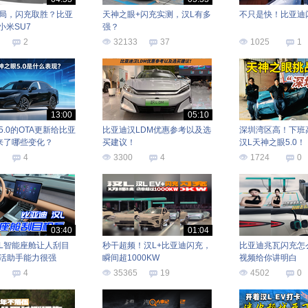
局，闪充取胜？比亚
天神之眼+闪充实测，汉L有多
不只是快！比亚迪
k小米SU7
强？
2
32133
37
1025
1
13:00
05:10
.0的OTA更新给比亚
比亚迪汉LDM优惠参考以及选
深圳湾区高！下班
来了哪些变化？
买建议！
汉L天神之眼5.0！
4
3300
4
1724
0
03:40
01:04
L智能座舱让人刮目
秒干超频！汉L+比亚迪闪充，
比亚迪兆瓦闪充怎
活助手能力很强
瞬间超1000KW
视频给你讲明白
4
35365
19
4502
0