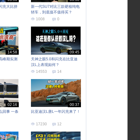
闪充大比拼
新一代SU7对比三款硬核纯电
轿车，到底值不值得买？
1008
0
14:58
09:45
高峰期实测
天神之眼5.0和闪充在比亚迪
汉L上表现如何？
14553
14
02:16
00:37
么回事 一条
比亚迪汉L唐L一年闪充来了！
17230
12