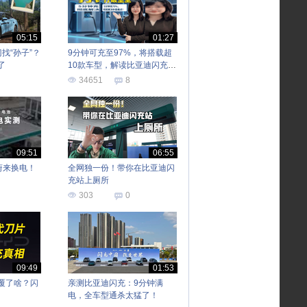
05:15
01:27
找“孙子”？
9分钟可充至97%，将搭载超
了
10款车型，解读比亚迪闪充技
术有多强？
34651
8
09:51
06:55
蔚来换电！
全网独一份！带你在比亚迪闪
充站上厕所
303
0
09:49
01:53
覆了啥？闪
亲测比亚迪闪充：9分钟满
电，全车型通杀太猛了！