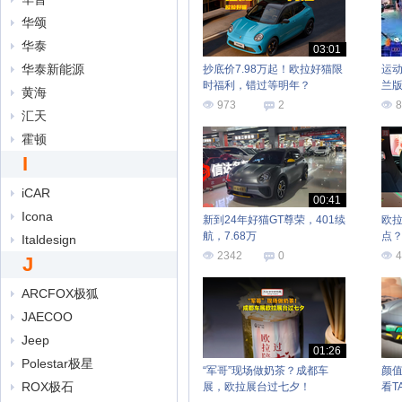
华颂
华泰
03:01
华泰新能源
抄底价7.98万起！欧拉好猫限
运动
时福利，错过等明年？
兰
黄海
973
2
8
汇天
霍顿
I
iCAR
00:41
Icona
新到24年好猫GT尊荣，401续
欧拉
航，7.68万
点
Italdesign
2342
0
4
J
ARCFOX极狐
JAECOO
Jeep
01:26
Polestar极星
“军哥”现场做奶茶？成都车
颜值
ROX极石
展，欧拉展台过七夕！
看T