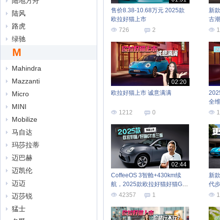
陆地方舟
售价8.38-10.68万元 2025款
新款
陆风
欧拉好猫上市
古
路虎
726
2
1
绿驰
M
Mahindra
Mazzanti
02:20
欧拉好猫上市 诚意满满
20
Micro
全
MINI
1212
0
1
Mobilize
马自达
玛莎拉蒂
迈巴赫
02:44
迈凯伦
CoffeeOS 3智舱+430km续
新
迈迈
航，2025款欧拉好猫好猫GT
代步
木兰版焕新上市
42357
1
1
迈莎锐
猛士