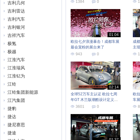
1384
0
1
吉利几何
吉利雷达
吉利汽车
吉利银河
01:04
吉祥汽车
欧拉七夕浪漫暴击！成都车展
成
极氪
最会宠粉的展台来了
主
极越
943
0
1
江淮汽车
江淮瑞风
江淮钇为
江铃
02:14
江铃集团新能源
全球52万车主认证 欧拉七周
欧拉
年GT 木兰版潮酷设计定义城
车
江汽集团
市经典
3601
0
8
捷豹
捷达
捷尼赛思
捷途
01:37