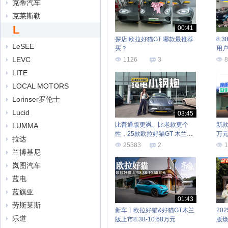
克蒂汽车
克莱斯勒
L
00:41
探店|欧拉好猫GT 哪款最推荐
8.
LeSEE
买？
用户
何
LEVC
1126
3
8
LITE
LOCAL MOTORS
Lorinser罗伦士
Lucid
03:45
比普通版更飒、比老款更个
新款
LUMMA
性，25款欧拉好猫GT 木兰版
万
拉达
值得考虑不
整
25383
2
1
兰博基尼
岚图汽车
蓝电
蓝旗亚
01:43
劳斯莱斯
新车丨欧拉好猫&好猫GT木兰
20
乐道
版上市8.38-10.68万元
版焕