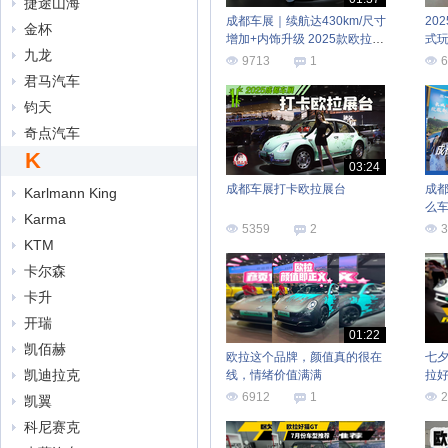
捷途山海
成都车展｜续航达430km/尺寸
20
金杯
增加+内饰升级 2025款欧拉好
式玩
九龙
猫GT
9713
1
6
君马汽车
钧天
奇点汽车
K
03:24
成都车展打卡欧拉展台
成
Karlmann King
么车
Karma
5359
2
3
KTM
卡尔森
卡升
开瑞
01:22
凯佰赫
欧拉这个品牌，颜值真的很在
七夕
凯迪拉克
线，情绪价值满满
拉
6912
1
2
凯翼
科尼赛克