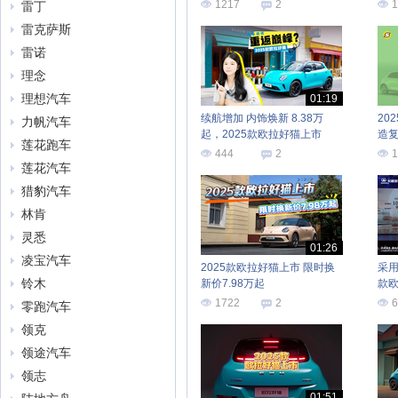
1217
2
1
雷丁
雷克萨斯
雷诺
理念
理想汽车
01:19
续航增加 内饰焕新 8.38万
20
力帆汽车
起，2025款欧拉好猫上市
造
莲花跑车
444
2
1
莲花汽车
猎豹汽车
林肯
灵悉
01:26
凌宝汽车
2025款欧拉好猫上市 限时换
采用
铃木
新价7.98万起
款欧
起
1722
2
6
零跑汽车
领克
领途汽车
领志
01:51