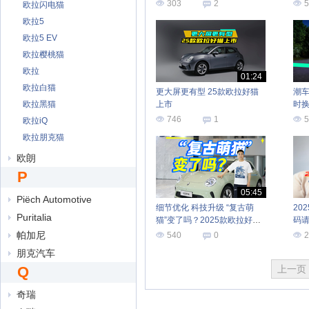
303
2
5
欧拉闪电猫
欧拉5
欧拉5 EV
欧拉樱桃猫
欧拉
01:24
欧拉白猫
更大屏更有型 25款欧拉好猫
潮车
欧拉黑猫
上市
时换
746
1
5
欧拉iQ
欧拉朋克猫
欧朗
P
05:45
Piëch Automotive
细节优化 科技升级 “复古萌
20
Puritalia
猫”变了吗？2025款欧拉好猫
码
上市
帕加尼
540
0
2
朋克汽车
Q
上一页
奇瑞