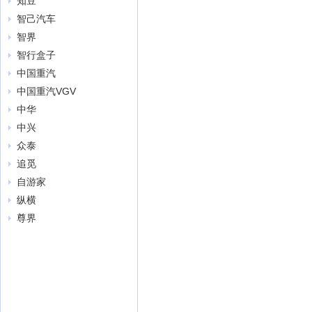
知豆
智己汽车
智界
智行盒子
中国重汽
中国重汽VGV
中华
中兴
众泰
追觅
自游家
纵横
尊界