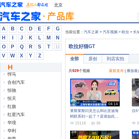
北京
Hennessey
Hispano Suiza
Hyperion
A
B
C
D
E
F
G
当前位置：
汽车之家
>
汽车视频
>
欧拉
>
长
哈飞
H
I
J
K
L
M
N
哈弗
欧拉好猫GT
O
P
Q
R
S
T
U
海马
V
W
X
Y
Z
汉龙汽车
全部
原创
到店实拍
H
汉腾汽车
共
929
个视频
最新发布
|
播放最
悍马
合创汽车
恒驰
恒天
04:14
红旗
莱斯莱斯闪灵怎么和比亚迪海
仅6
红星汽车
鸥联系到一起了？是谁如此博
爱？
华境
15116
36
3
华利
华普