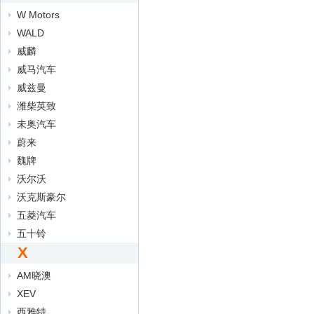
W Motors
WALD
威麟
威马汽车
威兹曼
潍柴英致
未奥汽车
蔚来
魏牌
沃尔沃
沃克斯豪尔
五菱汽车
五十铃
X
AM晓澳
XEV
西雅特