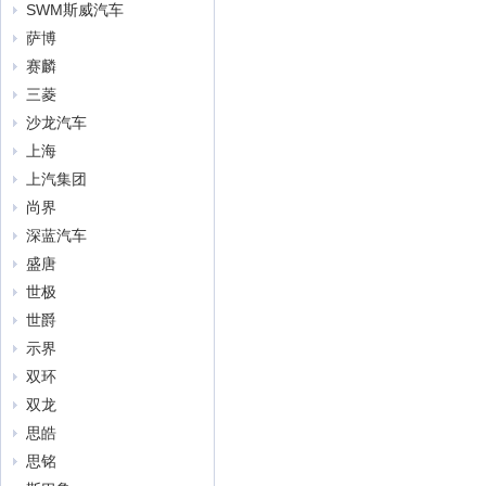
SWM斯威汽车
萨博
赛麟
三菱
沙龙汽车
上海
上汽集团
尚界
深蓝汽车
盛唐
世极
世爵
示界
双环
双龙
思皓
思铭