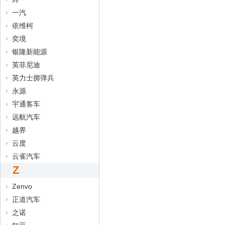
一汽
依维柯
奕境
银隆新能源
英菲尼迪
英力士掷弹兵
永源
宇通客车
远航汽车
越界
云度
云雀汽车
Z
Zenvo
正道汽车
之诺