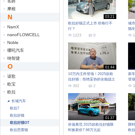
名爵
摩根
N
03:21
欧拉好猫正式上市 价格行不
城市
NamX
行？
猫/
nanoFLOWCELL
1223
0
1
Noble
哪吒汽车
纳智捷
O
01:44
10万内王炸登场！2025款欧
新车
讴歌
拉好猫：拒绝妥协的全能战士
登场
欧宝
302
2
3
欧拉
长城汽车
欧拉7
欧拉好猫
01:37
欧拉好猫GT
价值典范 2025款欧拉好猫限
限时
欧拉芭蕾猫
时换新价7.98万元起
欧