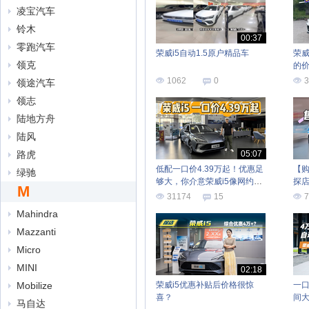
凌宝汽车
铃木
00:37
零跑汽车
荣威i5自动1.5原户精品车
荣威
领克
的
1062
0
3
领途汽车
领志
陆地方舟
陆风
路虎
05:07
低配一口价4.39万起！优惠足
【购
绿驰
够大，你介意荣威i5像网约车
探店
M
吗？
31174
15
7
Mahindra
Mazzanti
Micro
MINI
02:18
Mobilize
荣威i5优惠补贴后价格很惊
一口
喜？
间大
马自达