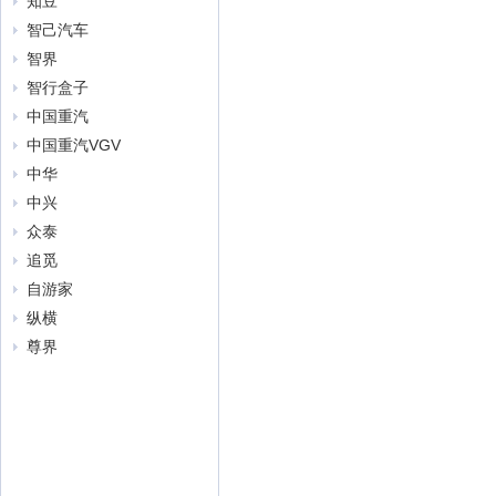
知豆
智己汽车
智界
智行盒子
中国重汽
中国重汽VGV
中华
中兴
众泰
追觅
自游家
纵横
尊界