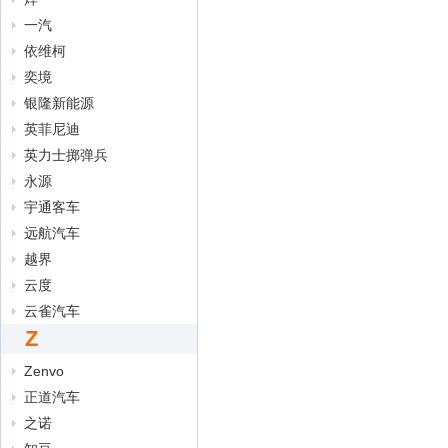
一汽
依维柯
奕境
银隆新能源
英菲尼迪
英力士掷弹兵
永源
宇通客车
远航汽车
越界
云度
云雀汽车
Z
Zenvo
正道汽车
之诺