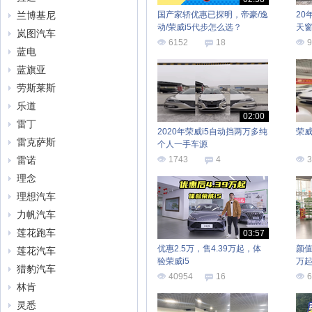
兰博基尼
国产家轿优惠已探明，帝豪/逸
20
动/荣威i5代步怎么选？
天窗
岚图汽车
6152
18
9
蓝电
蓝旗亚
劳斯莱斯
乐道
02:00
雷丁
2020年荣威i5自动挡两万多纯
荣威
雷克萨斯
个人一手车源
雷诺
1743
4
3
理念
理想汽车
力帆汽车
莲花跑车
03:57
优惠2.5万，售4.39万起，体
颜值
莲花汽车
验荣威i5
万起
猎豹汽车
吗
40954
16
6
林肯
灵悉