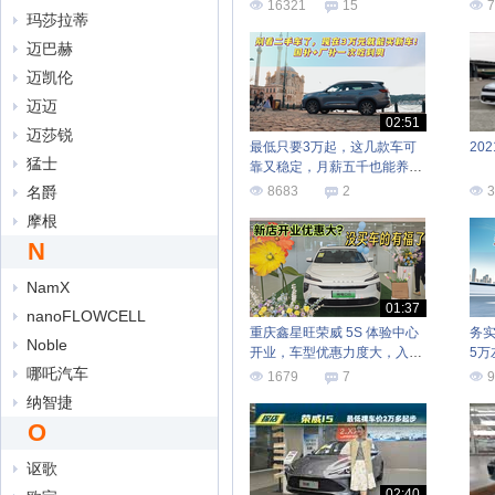
16321
15
7
玛莎拉蒂
迈巴赫
迈凯伦
迈迈
02:51
迈莎锐
最低只要3万起，这几款车可
20
猛士
靠又稳定，月薪五千也能养得
起
名爵
8683
2
3
摩根
N
NamX
01:37
nanoFLOWCELL
重庆鑫星旺荣威 5S 体验中心
务
Noble
开业，车型优惠力度大，入手
5
哪吒汽车
好时机！
起
1679
7
9
纳智捷
O
讴歌
02:40