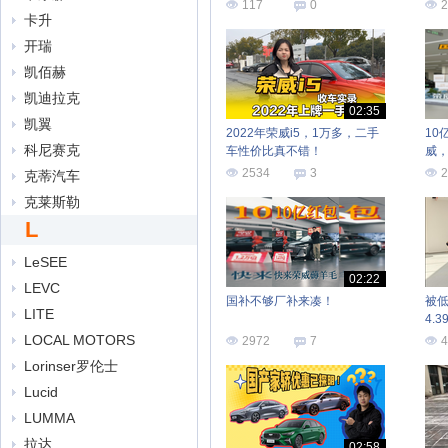
117
0
2
卡升
开瑞
凯佰赫
凯迪拉克
02:35
凯翼
2022年荣威i5，1万多，二手
10
科尼赛克
车性价比真不错！
威
2534
3
2
克蒂汽车
克莱斯勒
L
LeSEE
02:22
LEVC
国补不够厂补来凑！
被
LITE
4.
LOCAL MOTORS
2972
7
4
Lorinser罗伦士
Lucid
LUMMA
拉达
02:58