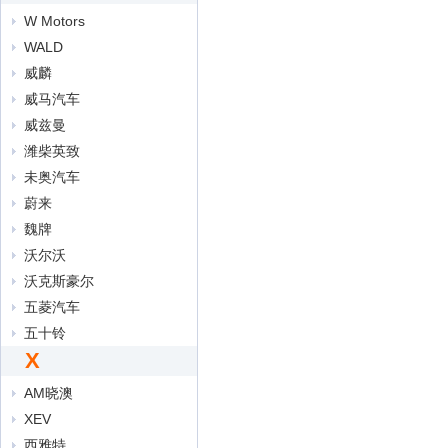
W Motors
WALD
威麟
威马汽车
威兹曼
潍柴英致
未奥汽车
蔚来
魏牌
沃尔沃
沃克斯豪尔
五菱汽车
五十铃
X
AM晓澳
XEV
西雅特