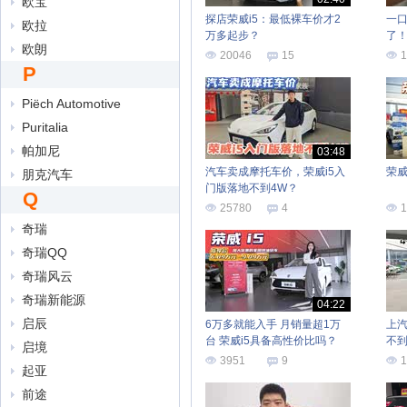
欧宝
探店荣威i5：最低裸车价才2
一口
欧拉
万多起步？
了
欧朗
20046
15
1
P
Piëch Automotive
Puritalia
帕加尼
03:48
汽车卖成摩托车价，荣威i5入
荣
朋克汽车
门版落地不到4W？
Q
25780
4
1
奇瑞
奇瑞QQ
奇瑞风云
奇瑞新能源
04:22
启辰
6万多就能入手 月销量超1万
上汽
台 荣威i5具备高性价比吗？
不
启境
谁
3951
9
1
起亚
前途