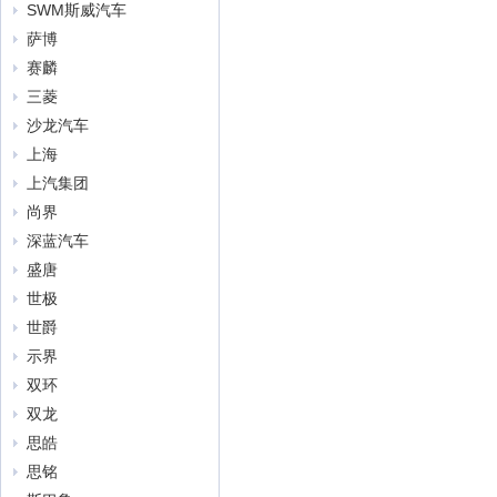
SWM斯威汽车
萨博
赛麟
三菱
沙龙汽车
上海
上汽集团
尚界
深蓝汽车
盛唐
世极
世爵
示界
双环
双龙
思皓
思铭