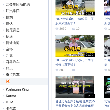
江铃集团新能源
江汽集团
01:51
捷豹
2026年荣威i5，200公里，原
上汽
捷达
版原漆准新车！
新
2650
10
1
捷尼赛思
捷途
捷途山海
金杯
01:20
九龙
2019年荣威i5,1万多，二手车
21
君马汽车
性价比真不错！
走
钧天
880
1
6
奇点汽车
K
Karlmann King
Karma
01:33
音悦汇黄金声学改装 让荣威 i5
5万
KTM
从普通音效变身高品质音乐厅
万
卡尔森