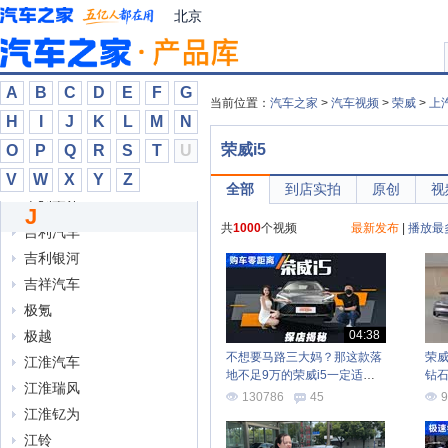
J
北京
ARCFOX极狐
JAECOO
A
B
C
D
E
F
G
Jeep
当前位置：
汽车之家
>
汽车视频
>
荣威
>
上
H
I
J
K
L
M
N
Polestar极星
荣威i5
O
P
Q
R
S
T
U
ROX极石
V
W
X
Y
Z
吉利几何
全部
到店实拍
原创
视
吉利雷达
J
共
1000
个视频
最新发布
|
播放最
吉利汽车
吉利银河
吉祥汽车
极氪
极越
04:38
不想要马路三大妈？那这款落
荣威i
江淮汽车
地不足9万的荣威i5一定适合
钻
江淮瑞风
你！
130786
45
9
江淮钇为
江铃