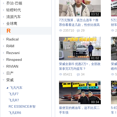
乔治·巴顿
轻橙时代
03:52
清源汽车
7万元预算，该怎么选车？推
5
全球鹰
荐你看看这几款，性价比很高
轿车
R
235710
29
2
Radical
RAM
Rezvani
01:02
Rinspeed
荣威全新i5 优惠2万+，全部政
荣威
RIVIAN
策拿完3万内提车？
瞧
日产
85421
34
5
荣威
飞凡汽车
飞凡F7
飞凡R7
00:34
RC ESSENCE本智
最便宜的燃油车，这不比买二
5-
手车强
车
飞凡ER6