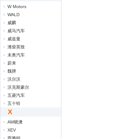
W Motors
WALD
威麟
威马汽车
威兹曼
潍柴英致
未奥汽车
蔚来
魏牌
沃尔沃
沃克斯豪尔
五菱汽车
五十铃
X
AM晓澳
XEV
西雅特