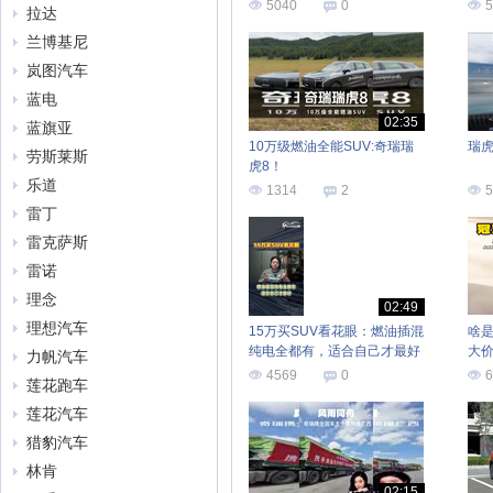
体验
5040
0
5
拉达
兰博基尼
岚图汽车
蓝电
02:35
蓝旗亚
10万级燃油全能SUV:奇瑞瑞
瑞
劳斯莱斯
虎8！
乐道
1314
2
5
雷丁
雷克萨斯
雷诺
理念
02:49
理想汽车
15万买SUV看花眼：燃油插混
啥是
纯电全都有，适合自己才最好
大价
力帆汽车
就
4569
0
6
莲花跑车
莲花汽车
猎豹汽车
林肯
02:15