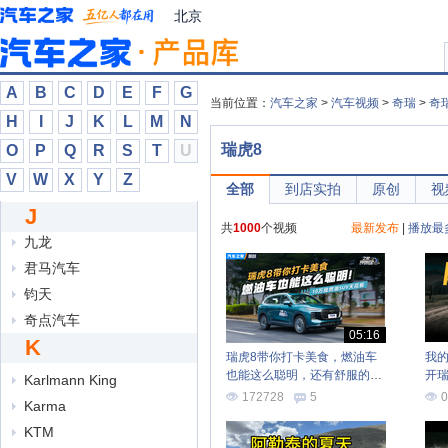
江铃
北京
江铃集团新能源
江汽集团
捷豹
A
B
C
D
E
F
G
当前位置：
汽车之家
>
汽车视频
>
奇瑞
>
奇
捷达
H
I
J
K
L
M
N
捷尼赛思
瑞虎8
O
P
Q
R
S
T
U
捷途
V
W
X
Y
Z
全部
到店实拍
原创
视
捷途山海
J
金杯
共
1000
个视频
最新发布
|
播放最
九龙
君马汽车
钧天
奇点汽车
05:16
K
瑞虎8带你打卡美食，燃油车
我
也能这么聪明，还有舒服的等
开瑞
Karlmann King
位方式！
172728
5
0
Karma
KTM