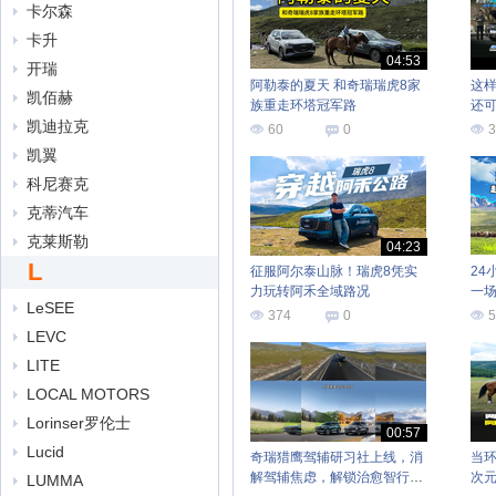
卡尔森
卡升
04:53
开瑞
阿勒泰的夏天 和奇瑞瑞虎8家
这
凯佰赫
族重走环塔冠军路
还
凯迪拉克
60
0
3
凯翼
科尼赛克
克蒂汽车
克莱斯勒
04:23
L
征服阿尔泰山脉！瑞虎8凭实
24
力玩转阿禾全域路况
一
LeSEE
374
0
5
LEVC
LITE
LOCAL MOTORS
Lorinser罗伦士
00:57
Lucid
奇瑞猎鹰驾辅研习社上线，消
当
解驾辅焦虑，解锁治愈智行新
次
LUMMA