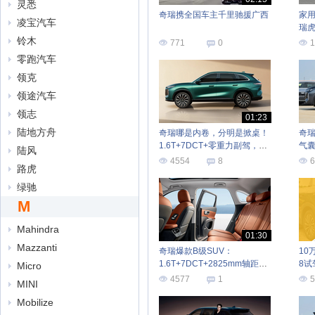
灵悉
奇瑞携全国车主千里驰援广西
家
凌宝汽车
瑞虎
铃木
771
0
1
零跑汽车
领克
领途汽车
领志
01:23
陆地方舟
奇瑞哪是内卷，分明是掀桌！
奇瑞
1.6T+7DCT+零重力副驾，不
气囊
陆风
足10万起
万
4554
8
6
路虎
绿驰
M
Mahindra
01:30
Mazzanti
奇瑞爆款B级SUV：
10
1.6T+7DCT+2825mm轴距，
8
Micro
卖9.99万起！
4577
1
5
MINI
Mobilize