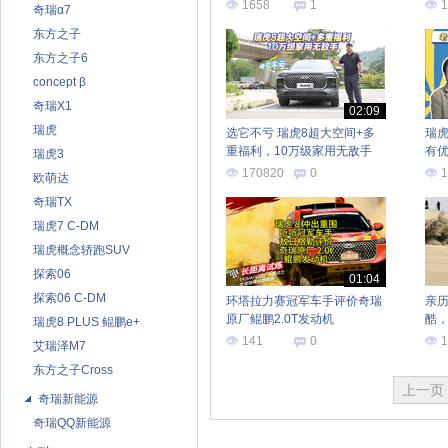
1658
1
1
奇瑞α7
东方之子
东方之子6
concept β
奇瑞X1
02:09
瑞虎
选它不亏 瑞虎8超大空间+多
瑞
重福利，10万级家用无敌手
有
瑞虎3
空
170820
0
1
欧萌达
奇瑞TX
瑞虎7 C-DM
瑞虎概念轿跑SUV
探索06
01:04
探索06 C-DM
环塔拉力赛冠军车手评价奇瑞
亲
原厂鲲鹏2.0T发动机
酷
瑞虎8 PLUS 鲲鹏e+
胡
141
0
1
艾瑞泽M7
东方之子Cross
上一页
奇瑞新能源
奇瑞QQ新能源