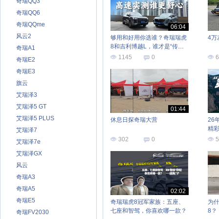
奇瑞QQ3
奇瑞QQ6
奇瑞QQme
06:04
风云2
够用和好用你选谁？奇瑞瑞虎
4万
8和吉利博越L，谁才是“传家
奇瑞A1
宝”
1145
0
6
奇瑞E2
奇瑞E3
旗云
艾瑞泽3
艾瑞泽5 GT
01:44
艾瑞泽5 PLUS
休息日探奇瑞大营
26
精
艾瑞泽7
302
0
5
艾瑞泽7e
艾瑞泽GX
风云
奇瑞A3
奇瑞A5
02:02
奇瑞E5
奇瑞瑞虎8冠军家族：五座、
为
七座和智驾，你喜欢哪一款？
8？
奇瑞FV2030