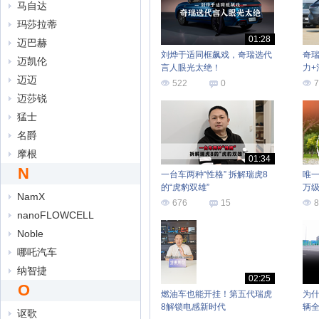
马自达
玛莎拉蒂
01:28
迈巴赫
刘烨于适同框飙戏，奇瑞选代
奇瑞
迈凯伦
言人眼光太绝！
力+
迈迈
多
522
0
7
迈莎锐
猛士
名爵
摩根
01:34
N
一台车两种“性格” 拆解瑞虎8
唯一
的“虎豹双雄”
万
NamX
配电
676
15
8
nanoFLOWCELL
Noble
哪吒汽车
纳智捷
02:25
O
燃油车也能开挂！第五代瑞虎
为
8解锁电感新时代
辆
讴歌