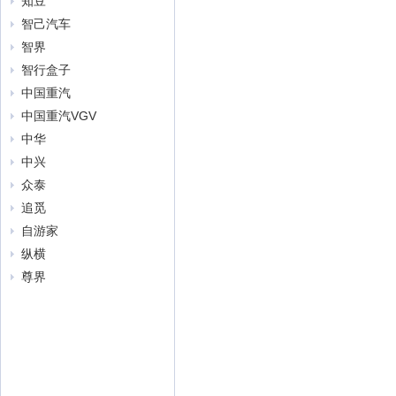
知豆
智己汽车
智界
智行盒子
中国重汽
中国重汽VGV
中华
中兴
众泰
追觅
自游家
纵横
尊界