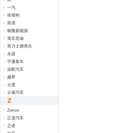
一汽
依维柯
奕境
银隆新能源
英菲尼迪
英力士掷弹兵
永源
宇通客车
远航汽车
越界
云度
云雀汽车
Z
Zenvo
正道汽车
之诺