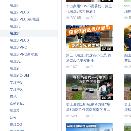
瑞虎7
十万家用SUV不用妥协，第五
99
代瑞虎8实力拉满！
瑞
瑞虎7 PLUS
33165
0
5
瑞虎7 PLUS新能源
瑞虎7L
瑞虎8
瑞虎8 PLUS
瑞虎8 PRO
02:06
瑞虎8 PRO新能源
第五代瑞虎8的这点小心思 奥
跑山
迪Q5L也要擦把汗
赛
瑞虎8L
8 /
167
0
2
瑞虎9
瑞虎9 C-DM
艾瑞泽S
艾瑞泽X
猎风
00:35
欧萌达E5
史上最强1.6T鲲鹏动力性#瑞
史上
虎8两驱胜任四驱驾驭的复杂
虎
瑞虎X
场景
场
5291
0
5
劲云
奇瑞QQ