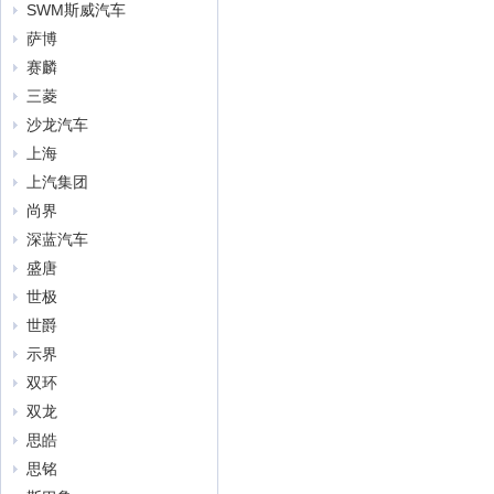
SWM斯威汽车
萨博
赛麟
三菱
沙龙汽车
上海
上汽集团
尚界
深蓝汽车
盛唐
世极
世爵
示界
双环
双龙
思皓
思铭