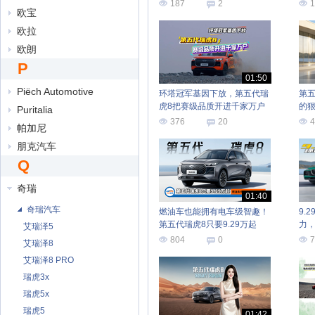
187
2
1
欧宝
欧拉
欧朗
P
01:50
Piëch Automotive
环塔冠军基因下放，第五代瑞
第
虎8把赛级品质开进千家万户
的
Puritalia
得
376
20
4
帕加尼
朋克汽车
Q
奇瑞
01:40
奇瑞汽车
燃油车也能拥有电车级智趣！
9.
第五代瑞虎8只要9.29万起
力
艾瑞泽5
804
0
7
艾瑞泽8
艾瑞泽8 PRO
瑞虎3x
瑞虎5x
瑞虎5
01:42