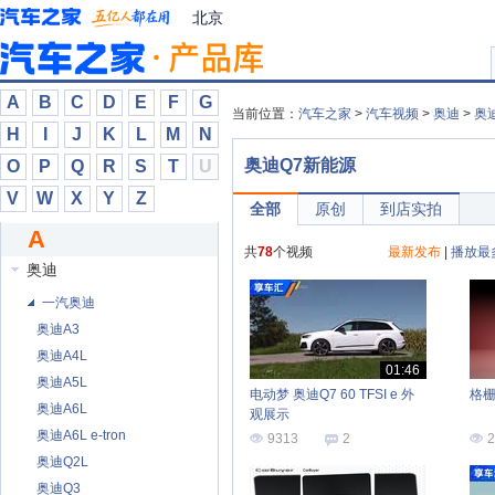
阿尔法·罗密欧
北京
阿尔特
阿莫迪罗
阿斯顿·马丁
A
B
C
D
E
F
G
当前位置：
汽车之家
>
汽车视频
>
奥迪
>
奥迪
阿维塔
H
I
J
K
L
M
N
埃安
奥迪Q7新能源
O
P
Q
R
S
T
U
埃尚
V
W
X
Y
Z
全部
原创
到店实拍
艾康尼克
A
爱驰
共
78
个视频
最新发布
|
播放最
奥迪
一汽奥迪
奥迪A3
奥迪A4L
01:46
奥迪A5L
电动梦 奥迪Q7 60 TFSI e 外
格栅
奥迪A6L
观展示
奥迪A6L e-tron
9313
2
2
奥迪Q2L
奥迪Q3