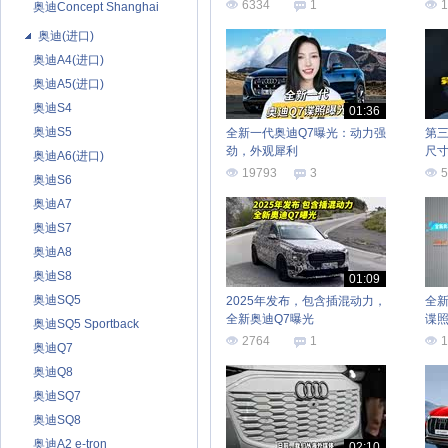
6334
1
1
奥迪Concept Shanghai
奥迪(进口)
奥迪A4(进口)
奥迪A5(进口)
奥迪S4
01:36
奥迪S5
全新一代奥迪Q7曝光：动力强
第三
劲，外观犀利
尺
奥迪A6(进口)
19793
3
5
奥迪S6
奥迪A7
奥迪S7
奥迪A8
奥迪S8
01:09
奥迪SQ5
2025年发布，包含插混动力，
全新
全新奥迪Q7曝光
谍照
奥迪SQ5 Sportback
布
2764
1
1
奥迪Q7
奥迪Q8
奥迪SQ7
奥迪SQ8
奥迪A2 e-tron
02:10