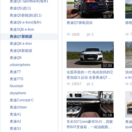
奥迪Q5 Sportback(海外)
奥迪Q5(进口)
奥迪Q5新能源(进口)
11:37
奥迪Q6 e-tron(海外)
奥迪Q7插电混动
插电
奥迪SQ6 e-tron
1808
3
7
奥迪Q7新能源
奥迪Q8 e-tron
奥迪Q8新能源
奥迪Q9
urbansphere
02:00
奥迪TT
全面革新的一代 电动加持的它
混动
更加战斗运动 全新奥迪Q7
e-
奥迪TTS
PHEV
19057
2
2
Nuvolari
skysphere
奥迪Concept C
奥迪Urban
奥迪A1
01:18
奥迪A2
车长5071mm豪华SUV，四驱
奥迪新
带8AT变速箱，一箱油能跑
qu
奥迪S1