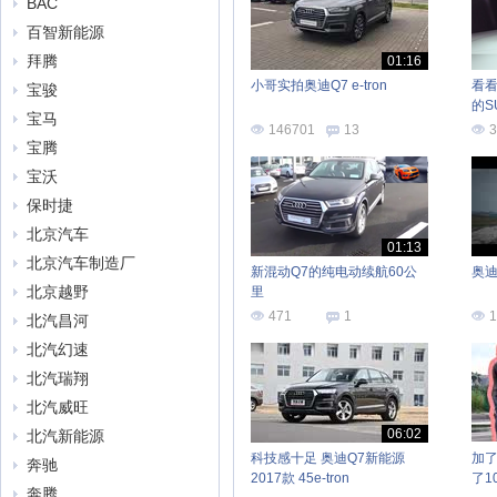
BAC
百智新能源
拜腾
01:16
小哥实拍奥迪Q7 e-tron
看看
宝骏
的S
宝马
146701
13
3
宝腾
宝沃
保时捷
北京汽车
01:13
北京汽车制造厂
新混动Q7的纯电动续航60公
奥迪
北京越野
里
471
1
1
北汽昌河
北汽幻速
北汽瑞翔
北汽威旺
06:02
北汽新能源
科技感十足 奥迪Q7新能源
加了
奔驰
2017款 45e-tron
了1
奔腾