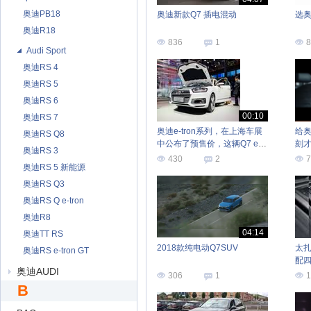
奥迪PB18
奥迪新款Q7 插电混动
选奥
奥迪R18
836
1
8
Audi Sport
奥迪RS 4
奥迪RS 5
奥迪RS 6
00:10
奥迪RS 7
奥迪e-tron系列，在上海车展
给奥
奥迪RS Q8
中公布了预售价，这辆Q7 e-
刻
奥迪RS 3
tron稍贵
430
2
7
奥迪RS 5 新能源
奥迪RS Q3
奥迪RS Q e-tron
奥迪R8
04:14
奥迪TT RS
2018款纯电动Q7SUV
太扎
奥迪RS e-tron GT
配四
奥迪AUDI
舒
306
1
1
B