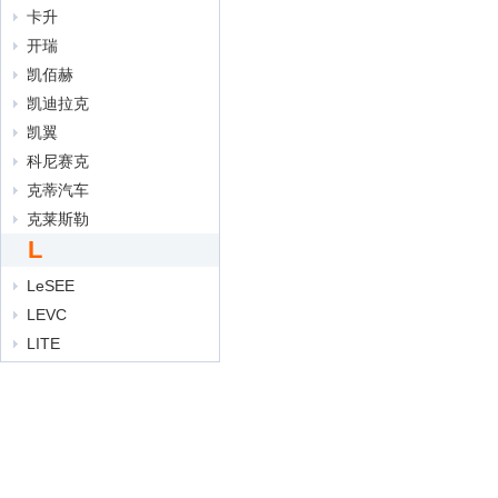
卡升
开瑞
凯佰赫
凯迪拉克
凯翼
科尼赛克
克蒂汽车
克莱斯勒
L
LeSEE
LEVC
LITE
LOCAL MOTORS
Lorinser罗伦士
Lucid
LUMMA
拉达