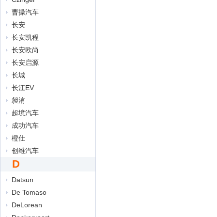
曹操汽车
长安
长安凯程
长安欧尚
长安启源
长城
长江EV
昶洧
超境汽车
成功汽车
橙仕
创维汽车
D
Datsun
De Tomaso
DeLorean