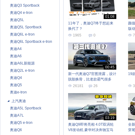
奥迪Q3 Sportback
奥迪Q4 e-tron
01:08
奥迪Q5L
11年了，奥迪Q7终于想起来
颜值
奥迪Q5L Sportback
换代了？
版
奥迪Q6L e-tron
1965
0
7
奥迪Q6L Sportback e-tron
奥迪A4
奥迪A6
奥迪A6L新能源
00:45
奥迪Q2L e-tron
新一代奥迪Q7官图泄露，设计
19
奥迪Q4
脱胎换骨，比老款霸气很多
奥迪Q5
26181
26
3
奥迪e-tron
上汽奥迪
奥迪A5L Sportback
奥迪A7L
03:19
奥迪Q5 e-tron
奥迪Q9即将亮相 4.0T双涡轮
全新
奥迪Q6
V8发动机 豪华对决奔驰宝马
穿尾