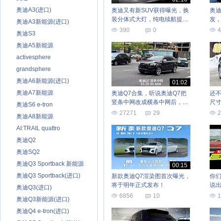
奥迪A3(进口)
奥迪又有新SUV获得曝光，换
奥迪
装分体式大灯，纯电续航提升
发
奥迪A3新能源(进口)
至100公里
底
390
0
4
奥迪S3
奥迪A5新能源
activesphere
grandsphere
奥迪A6新能源(进口)
01:02
奥迪A7新能源
奥迪Q7合集，听说奥迪Q7把
还不
竖条中网改成横条中网后，效
尺
奥迪S6 e-tron
果杠杠
27271
29
2
奥迪A8新能源
AI:TRAIL quattro
奥迪Q2
奥迪SQ2
奥迪Q3 Sportback 新能源
00:15
(进口)
奥迪Q3 Sportback(进口)
新款奥迪Q7渲染图首次曝光，
你
将于明年正式发布！
说
奥迪Q3(进口)
心
6856
10
1
奥迪Q3新能源(进口)
奥迪Q4 e-tron(进口)