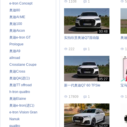
1070公里
1108
1
5
e-tron Concept
奥迪80
奥迪AI:ME
奥迪100
奥迪Aicon
00:48
奥迪e-tron GT
实拍欣赏奥迪Q7混动版
奥迪
Prologue
222
1
1
奥迪A9
allroad
Crosslane Coupe
奥迪Cross
奥迪Q4(进口)
05:27
奥迪TT offroad
新一代奥迪Q7 60 TFSIe
宝马
h-tron quattro
17809
1
1
奥迪Elaine
奥迪e-tron(进口)
e-tron Vision Gran
Turismo
Nanuk
quattro
04:07