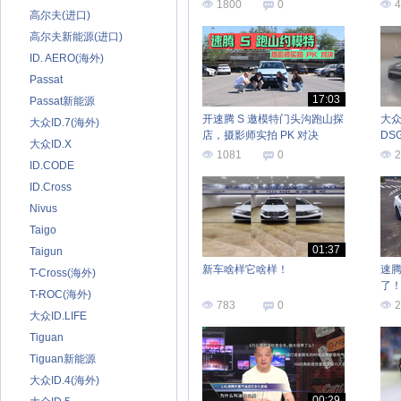
吗
1800
0
4
高尔夫(进口)
高尔夫新能源(进口)
ID. AERO(海外)
Passat
17:03
Passat新能源
开速腾 S 邀模特门头沟跑山探
大众 
大众ID.7(海外)
店，摄影师实拍 PK 对决
DS
大众ID.X
1081
0
2
ID.CODE
ID.Cross
Nivus
Taigo
01:37
Taigun
新车啥样它啥样！
速
T-Cross(海外)
了
T-ROC(海外)
全
783
0
2
大众ID.LIFE
Tiguan
Tiguan新能源
大众ID.4(海外)
00:29