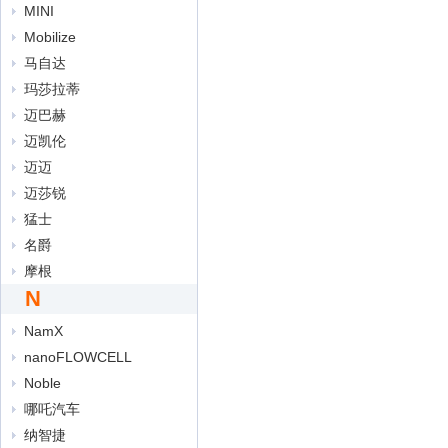
MINI
Mobilize
马自达
玛莎拉蒂
迈巴赫
迈凯伦
迈迈
迈莎锐
猛士
名爵
摩根
N
NamX
nanoFLOWCELL
Noble
哪吒汽车
纳智捷