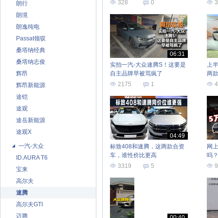
328
0
3
朗行
朗境
朗逸纯电
Passat领驭
桑塔纳经典
06:31
桑塔纳志俊
实拍一汽-大众速腾S！这要是
上半
辉昂
自主品牌早被骂疯了
两
2175
1
4
辉昂新能源
途铠
途观
途岳新能源
途观X
04:49
一汽-大众
标致408和速腾，这两款合资
网上
车，谁性价比更高
吗
ID.AURA T6
3319
5
9
宝来
高尔夫
速腾
高尔夫GTI
迈腾
00:40