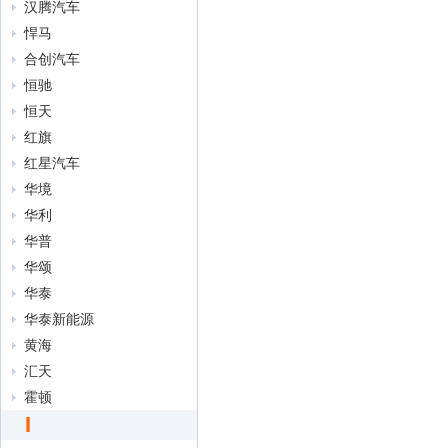
汉腾汽车
悍马
合创汽车
恒驰
恒天
红旗
红星汽车
华境
华利
华普
华颂
华泰
华泰新能源
黄海
汇天
霍顿
I