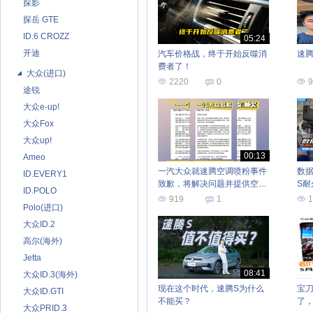
探影
探岳 GTE
ID.6 CROZZ
05:24
开迪
汽车价格战，终于开始反噬消
速
费者了！
大众(进口)
2220
0
9
途锐
大众e-up!
大众Fox
大众up!
00:13
Ameo
一汽大众就速腾空调喷粉事件
数
ID.EVERY1
致歉，将解决问题并提供空调
S
ID.POLO
15年质保
919
1
1
Polo(进口)
大众ID.2
高尔(海外)
Jetta
08:41
大众ID.3(海外)
现在这个时代，速腾S为什么
宝
大众ID.GTI
不能买？
了
大众PRID.3