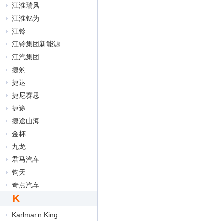
江淮瑞风
江淮钇为
江铃
江铃集团新能源
江汽集团
捷豹
捷达
捷尼赛思
捷途
捷途山海
金杯
九龙
君马汽车
钧天
奇点汽车
K
Karlmann King