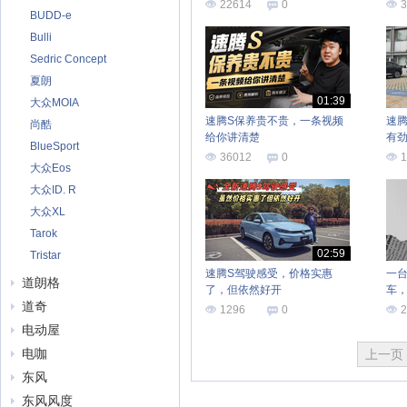
22614
0
3
BUDD-e
Bulli
Sedric Concept
夏朗
01:39
大众MOIA
速腾S保养贵不贵，一条视频
速腾
尚酷
给你讲清楚
有劲
BlueSport
省
36012
0
1
大众Eos
大众ID. R
大众XL
Tarok
02:59
Tristar
速腾S驾驶感受，价格实惠
一台
道朗格
了，但依然好开
车，
道奇
1296
0
2
电动屋
电咖
上一页
东风
东风风度