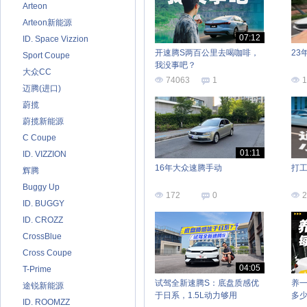
Arteon
Arteon新能源
07:12
ID. Space Vizzion
开速腾S两百公里去喝咖啡，
23
Sport Coupe
我没事吧？
大众CC
74063
1
1
迈腾(进口)
蔚揽
蔚揽新能源
C Coupe
01:11
ID. VIZZION
16年大众速腾手动
打
辉腾
Buggy Up
172
0
2
ID. BUGGY
ID. CROZZ
CrossBlue
Cross Coupe
04:05
T-Prime
试驾全新速腾S：底盘质感优
养一
途锐新能源
于日系，1.5L动力够用
多
ID. ROOMZZ