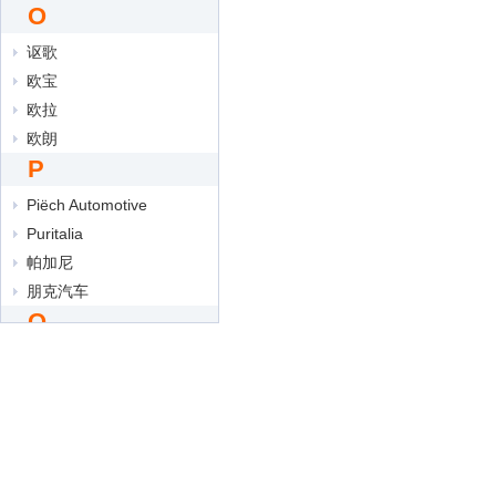
O
讴歌
欧宝
欧拉
欧朗
P
Piëch Automotive
Puritalia
帕加尼
朋克汽车
Q
奇瑞
奇瑞QQ
奇瑞风云
奇瑞新能源
启辰