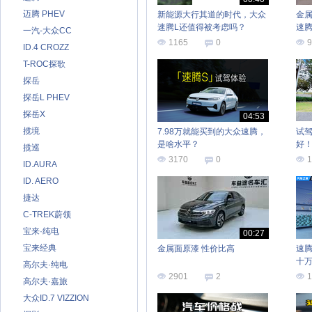
迈腾 PHEV
新能源大行其道的时代，大众
金属
速腾L还值得被考虑吗？
速腾
一汽-大众CC
1165
0
9
ID.4 CROZZ
T-ROC探歌
探岳
探岳L PHEV
探岳X
04:53
揽境
7.98万就能买到的大众速腾，
试
是啥水平？
好
揽巡
3170
0
1
ID.AURA
ID. AERO
捷达
C-TREK蔚领
宝来·纯电
00:27
宝来经典
金属面原漆 性价比高
速
十
高尔夫·纯电
2901
2
1
高尔夫·嘉旅
大众ID.7 VIZZION