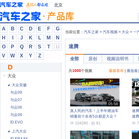
DeLorean
北京
Donkervoort
Drako
DS
A
B
C
D
E
F
G
当前位置：
汽车之家
>
汽车视频
>
大众
>
一
达契亚
H
I
J
K
L
M
N
大乘汽车
速腾
O
P
Q
R
S
T
U
大发
V
W
X
Y
Z
全部
原创
视频说明书
大通
D
大运
共
1000
个视频
最新发布
|
播放最
大众
大众安徽
与众09
与众07
05:58
与众06
真人民的汽车！上半年燃油车
速
与众08
销量前十名有5台都是大众？
速
ID.EVO
104285
81
7
上汽大众
ID.ERA 8X