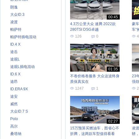
朗逸
大众ID.3
00:45
凌渡
4.3万公里大众 速腾 2022款
豪
帕萨特
280TSI DSG卓越
车“
126
0
4
帕萨特插电混动
ID.4 X
途岳
途观L
途观L插电混动
01:35
ID.6 X
不卷价格卷服务 大众这波终身
23
途昂
质保真实在
强
1247
1
2
ID.ERA 9X
途安
威然
大众ID.7 S
Polo
02:27
高尔
15万预算买燃油车，图省心不
凌渡
桑塔纳
折腾，这两款车型值得看看
轿