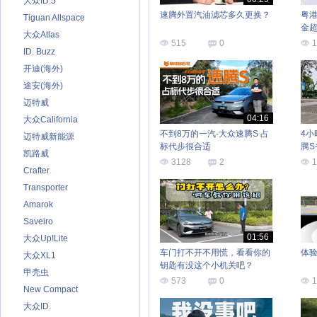
大众ID.5
速腾外置汽油滤芯多久更换？
粤港
Tiguan Allspace
金
大众Atlas
515
0
1
ID. Buzz
开迪(海外)
途安(海外)
迈特威
04:16
大众California
不到8万的一汽-大众速腾S 占
4小
迈特威新能源
标代步很合适
腾S
凯路威
3128
2
1
Crafter
Transporter
Amarok
Saveiro
01:56
大众Up!Lite
车门打不开不用慌，看看你的
体验
大众XL1
钥匙有没这个小机关吧？
甲壳虫
573
0
1
New Compact
大众ID.