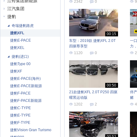
江铃集团新能源
2342
0
9
江汽集团
捷豹
奇瑞捷豹路虎
捷豹XFL
00:15
捷豹E-PACE
车型：2019款 捷豹XFL 2.0T
一口
四驱尊享型
力，
捷豹XEL
何
1120
0
2
捷豹(进口)
捷豹Type 00
捷豹XF
捷豹E-PACE(海外)
00:50
捷豹E-PACE新能源
21款捷豹XFL 2.0T P250 四驱
停
捷豹F-PACE
曜黑运动版
赌
捷豹F-PACE新能源
1202
2
4
捷豹C-TYPE
捷豹E-TYPE
捷豹F-TYPE
捷豹Vision Gran Turismo
00:52