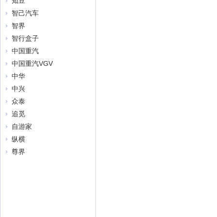
知豆
智己汽车
智界
智行盒子
中国重汽
中国重汽VGV
中华
中兴
众泰
追觅
自游家
纵横
尊界