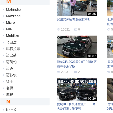
M
Mahindra
06:35
Mazzanti
沉浸式体验奇瑞捷豹XFL
七
Micro
的价
捷豹
MINI
10021
0
5
Mobilize
马自达
玛莎拉蒂
迈巴赫
01:07
迈凯伦
捷豹XFL2023款2.0T P250 两
探店
驱尊享豪华版
豹X
迈迈
2203
2
9
迈莎锐
猛士
名爵
摩根
06:26
N
捷豹XFL和凯迪拉克CT6，两
优
大冷门车，谁更强
XF
NamX