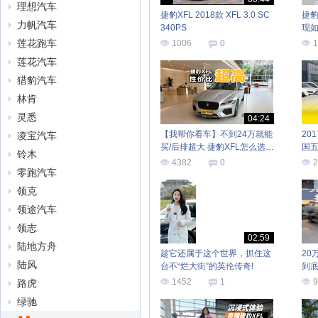
理想汽车
捷豹XFL 2018款 XFL 3.0 SC
捷豹
力帆汽车
340PS
现
莲花跑车
1006
0
1
莲花汽车
猎豹汽车
林肯
灵悉
04:24
【我帮你看车】不到24万就能
20
凌宝汽车
买/后排超大 捷豹XFL怎么选最
国
铃木
合适？
4382
0
2
零跑汽车
领克
领途汽车
领志
02:59
陆地方舟
趁它还属于这个世界，抓住这
20
陆风
台不“烂大街”的英伦传奇!
到
1452
1
9
路虎
绿驰