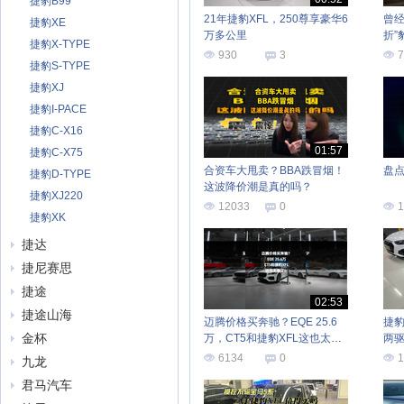
捷豹B99
21年捷豹XFL，250尊享豪华6
曾经
捷豹XE
万多公里
折”
捷豹X-TYPE
930
3
7
捷豹S-TYPE
捷豹XJ
捷豹I-PACE
捷豹C-X16
01:57
捷豹C-X75
合资车大甩卖？BBA跌冒烟！
盘
捷豹D-TYPE
这波降价潮是真的吗？
捷豹XJ220
12033
0
1
捷豹XK
捷达
捷尼赛思
捷途
02:53
捷途山海
迈腾价格买奔驰？EQE 25.6
捷豹X
金杯
万，CT5和捷豹XFL这也太卷
两
了！
6134
0
1
九龙
君马汽车