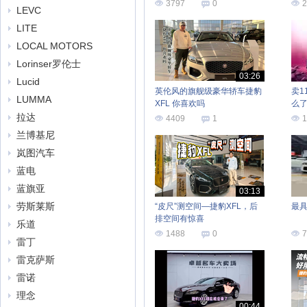
选择？
力
3797
0
2
LEVC
LITE
LOCAL MOTORS
Lorinser罗伦士
03:26
Lucid
英伦风的旗舰级豪华轿车捷豹
卖1
LUMMA
XFL 你喜欢吗
么
拉达
4409
1
1
兰博基尼
岚图汽车
蓝电
蓝旗亚
03:13
劳斯莱斯
“皮尺”测空间—捷豹XFL，后
最
排空间有惊喜
乐道
1488
0
7
雷丁
雷克萨斯
雷诺
理念
00:44