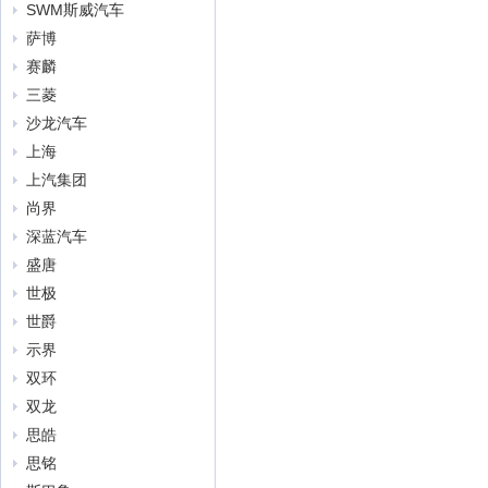
SWM斯威汽车
萨博
赛麟
三菱
沙龙汽车
上海
上汽集团
尚界
深蓝汽车
盛唐
世极
世爵
示界
双环
双龙
思皓
思铭