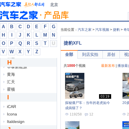
北京
恒天
红旗
红星汽车
A
B
C
D
E
F
G
华境
当前位置：
汽车之家
>
汽车视频
>
捷豹
>
奇
H
I
J
K
L
M
N
华利
捷豹XFL
O
P
Q
R
S
T
U
华普
V
W
X
Y
Z
华颂
全部
到店实拍
原创
视
华泰
H
共
1000
个视频
最新发布
|
播放最
华泰新能源
黄海
汇天
霍顿
I
03:19
探秘僵尸车：当年的老虎如今
20
iCAR
成病猫了？
Icona
119258
12
2
Italdesign