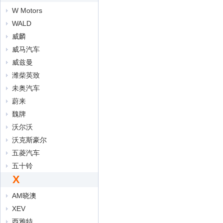
W Motors
WALD
威麟
威马汽车
威兹曼
潍柴英致
未奥汽车
蔚来
魏牌
沃尔沃
沃克斯豪尔
五菱汽车
五十铃
X
AM晓澳
XEV
西雅特