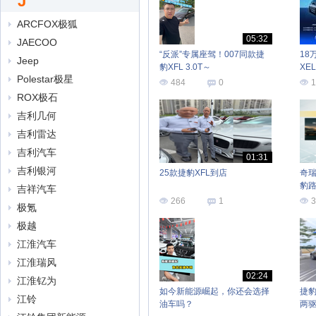
J
ARCFOX极狐
05:32
JAECOO
“反派”专属座驾！007同款捷
18
Jeep
豹XFL 3.0T～
XE
Polestar极星
484
0
1
ROX极石
吉利几何
吉利雷达
吉利汽车
01:31
吉利银河
25款捷豹XFL到店
奇瑞
豹
吉祥汽车
266
1
3
极氪
极越
江淮汽车
江淮瑞风
02:24
江淮钇为
如今新能源崛起，你还会选择
捷豹X
江铃
油车吗？
两