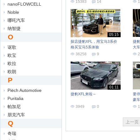
视
15383
14
1
nanoFLOWCELL
Noble
哪吒汽车
纳智捷
05:15
O
探店捷豹XFL，用宝马3系价
捷豹
讴歌
格买宝马5系体验
大车
来
36258
9
2
欧宝
欧拉
欧朗
P
01:11
Piëch Automotive
捷豹XFL来啦～
要停
Puritalia
豪车
帕加尼
3949
0
1
朋克汽车
Q
上一页
奇瑞