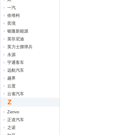
一汽
依维柯
奕境
银隆新能源
英菲尼迪
英力士掷弹兵
永源
宇通客车
远航汽车
越界
云度
云雀汽车
Z
Zenvo
正道汽车
之诺