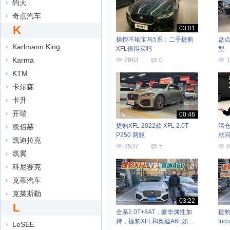
钧天
奇点汽车
K
03:01
操控不输宝马5系：二手捷豹
盘点
Karlmann King
XFL值得买吗
型
Karma
2963
0
1
KTM
卡尔森
卡升
开瑞
00:46
捷豹XFL 2022款 XFL 2.0T
清仓
凯佰赫
P250 两驱
就
凯迪拉克
3537
5
8
凯翼
科尼赛克
克蒂汽车
克莱斯勒
03:22
L
全系2.0T+8AT，豪华属性加
捷豹
持，捷豹XFL和奥迪A6L如何
In
LeSEE