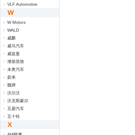
VLF Automotive
W
W Motors
WALD
威麟
威马汽车
威兹曼
潍柴英致
未奥汽车
蔚来
魏牌
沃尔沃
沃克斯豪尔
五菱汽车
五十铃
X
AM晓澳