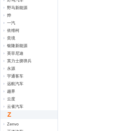
野马汽车
野马新能源
烨
一汽
依维柯
奕境
银隆新能源
英菲尼迪
英力士掷弹兵
永源
宇通客车
远航汽车
越界
云度
云雀汽车
Z
Zenvo