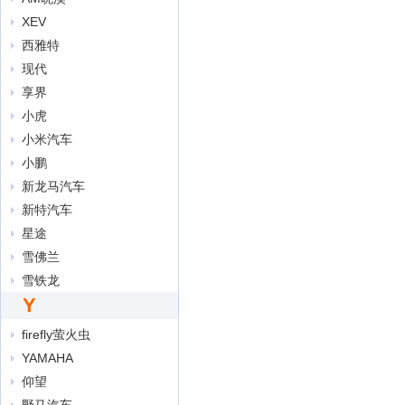
XEV
西雅特
现代
享界
小虎
小米汽车
小鹏
新龙马汽车
新特汽车
星途
雪佛兰
雪铁龙
Y
firefly萤火虫
YAMAHA
仰望