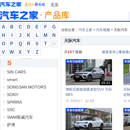
如虎
北京
锐马克
瑞驰汽车
瑞麒
A
B
C
D
E
F
G
当前位置：
汽车之家
>
汽车视频
> 天际汽车
睿蓝汽车
H
I
J
K
L
M
N
S
天际汽车
O
P
Q
R
S
T
U
Scion
V
W
X
Y
Z
共
13
个视频
最新发布
|
播放最
SERES赛力斯
S
SHELBY
SIN CARS
smart
09:43
SONGSAN MOTORS
增程式新能源紧凑型SUV 天际
天际
SONY
ME5
定
109517
89
4
SPIRRA
SSC
SWM斯威汽车
萨博