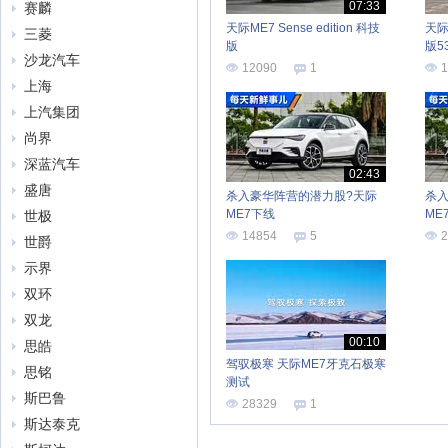
07:33
赛麟
天际ME7 Sense edition 科技
天际M
三菱
版
版5
沙龙汽车
12090
1
1
上海
上汽集团
尚界
深蓝汽车
02:43
盛唐
杀入豪华阵营的潜力股?天际
杀
ME7下线
ME
世极
14854
5
2
世爵
示界
双环
双龙
00:10
思皓
驾驭极寒 天际ME7牙克石极寒
思铭
测试
斯巴鲁
28329
1
斯达泰克