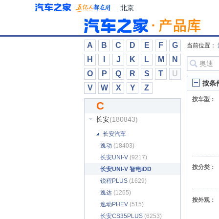
Canoo
(23)
北京
Caterham
(268)
CEER
(5)
Conquest
(261)
A
B
C
D
E
F
G
当前位置：
Continental
(6)
H
I
J
K
L
M
N
Corbellati
(5)
O
P
Q
R
S
T
U
Cupra
(1825)
按条
V
W
X
Y
Z
Czinger
(79)
按车型：
C
曹操汽车
(1006)
长安
(180843)
长安汽车
逸动
(18403)
长安UNI-V
(9217)
按分类：
长安UNI-V 智电iDD
(2657)
锐程PLUS
(1629)
逸达
(1265)
按外观：
逸动PHEV
(515)
长安CS35PLUS
(6253)