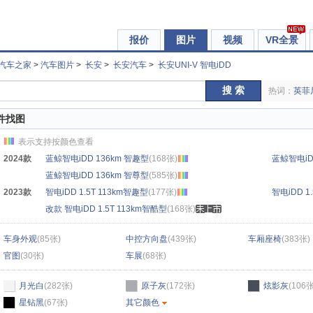
报价
图片
视频
VR全景
汽车之家
>
汽车图片
>
长安
>
长安汽车
>
长安UNI-V 智电iDD
搜 索
热词：
英菲
件找图
表示支持按颜色查看
2024款
蓝鲸智电iDD 136km 智趣型
(168张)
蓝鲸智电iD
蓝鲸智电iDD 136km 智尊型
(585张)
2023款
智电iDD 1.5T 113km智趣型
(177张)
智电iDD 
改款 智电iDD 1.5T 113km智酷型
(168张)
车身外观
(85张)
中控方向盘
(439张)
车厢座椅
(383张)
官图
(30张)
车展
(68张)
月光白
(282张)
原子灰
(172张)
炫影灰
(106张
星钻黑
(67张)
其它颜色