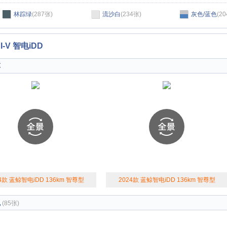
林踪绿
(287张)
流沙白
(234张)
灰色/蓝色
(2
-V 智电iDD
车
4款 蓝鲸智电iDD 136km 智尊型
2024款 蓝鲸智电iDD 136km 智尊型
观
(85张)