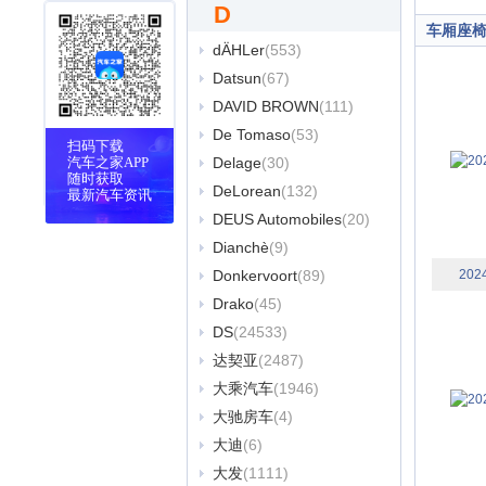
D
车厢座
dÄHLer
(553)
Datsun
(67)
DAVID BROWN
(111)
De Tomaso
(53)
扫码下载
汽车之家APP
Delage
(30)
随时获取
DeLorean
(132)
最新汽车资讯
DEUS Automobiles
(20)
Dianchè
(9)
Donkervoort
(89)
202
Drako
(45)
DS
(24533)
达契亚
(2487)
大乘汽车
(1946)
大驰房车
(4)
大迪
(6)
大发
(1111)