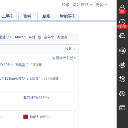
登录
网站导航
更多
99
二手车
百科
精图
智能买车
待同步
尼迪Q50
Macan
奔驰E级
嘉年华
奥德赛
收起
查看停产车型 >
D 136km 智酷型
(349张)
1.5T 113km智趣型（飞快版）
(237张)
其它细节
(682张)
)
炫动红
(69张)