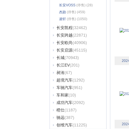
长安VOSS
(停售) (28)
杰勋
(停售) (459)
凌轩
(停售) (1050)
长安凯程
(32462)
长安跨越
(22871)
长安欧尚
(40906)
长安启源
(45115)
长城
(70943)
202
长江EV
(201)
昶洧
(67)
超境汽车
(1292)
车驰汽车
(951)
车和家
(10)
成功汽车
(2092)
橙仕
(1187)
驰远
(387)
202
创维汽车
(11225)