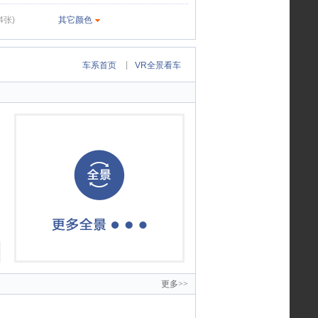
04张)
其它颜色
|
车系首页
VR全景看车
更多>>