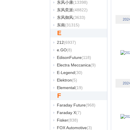
东风小康
(13398)
东风奕派
(48822)
东风御风
(3633)
202
东南
(31315)
E
212
(6937)
e.GO
(8)
EdisonFuture
(118)
Electra Meccanica
(9)
E-Legend
(30)
Elektron
(5)
202
Elemental
(19)
F
Faraday Future
(968)
Faraday X
(7)
Fisker
(838)
FOX Automotive
(3)